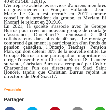
40
et du
SBF 120
)
15
.
L'entreprise achète les services d'anciens membres
du
gouvernement de François Hollande
:
Jean-
Marie Le Guen
est recruté en 2017 comme
conseiller du président du groupe, et
Myriam El
Khomri
le rejoint en 2019
16
.
En 2021, la société s'associe avec le
Groupe
Burrus
pour créer un nouveau groupe de courtage
d’assurance, Diot-Siaci
17
, réunissant 5 000
collaborateurs dans plus de 40 pays. Le montage
comprend également la participation d'un fonds de
pension canadien, l'Ontario Teachers' Pension
Plan, qui doit détenir 30% de la nouvelle entité. Le
Groupe Burrus a une participation majoritaire et
dirige l'ensemble via Christian Burrus
18
. L'année
suivante, Christian Burrus est remplacé par Cédric
Charpentier, l'un des directeurs de Siaci Saint
Honoré, tandis que Christian Burrus rejoint le
directoire de Diot-Siaci
17
.
#Actualités
Partager