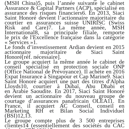
(MSH China)
5
, puis l’année suivante le cabinet
Assurance & Capital Partners (ACP), spécialisé en
assurance des risques financiers
6
. En 2013, Siaci
Saint Honoré devient l’actionnaire majoritaire du
courtier en assurances suisse UNIRISC (Swiss
Risk and Care)
7
. La même année, MSH
International
8
, sa principale filiale, remporte
le
prix de l'Excellence française
dans la catégorie
« Services »
1
.
Le fonds d’investissement
Ardian
devient en 2015
actionnaire majoritaire de Siaci Saint
Honoré
[réf. nécessaire]
.
Le groupe acquiert la même année le cabinet de
conseil spécialisé en protection sociale ONP
(Office National de Prévoyance). Il achète en 2016
Expat Insurance à
Singapour
et Cap Marine
9
. Siaci
Saint Honoré acquiert une part des titres d'Alpha
Lloyds
10
, courtier à
Dubaï
,
Abu Dhabi
et
en
Arabie Saoudite
. En 2017, Siaci Saint Honoré
devient un actionnaire du nouveau groupe de
courtage d’assurances panafricain OLEA
11
. En
France, il acquiert AC Conseil, conseil en
Marketing RH et Bilan Social Individuel
(BSI)
12
,
13
.
Le groupe compte plus de 3 500 entreprises
clientes
14
(essentiellement des sociétés du
CAC