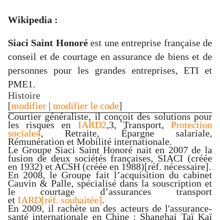
Wikipedia :
Siaci Saint Honoré
est une entreprise française de
conseil et de
courtage en assurance
de biens et de
personnes pour les grandes entreprises, ETI et
PME
1
.
Histoire
[
modifier
|
modifier le code
]
Courtier
généraliste, il conçoit des solutions pour
les risques en
IARD
2
,
3
,
Transport
,
Protection
sociale
4
,
Retraite
,
Épargne salariale
,
Rémunération et Mobilité internationale.
Le Groupe Siaci Saint Honoré nait en 2007 de la
fusion de deux sociétés françaises, SIACI (créée
en 1932) et ACSH (créée en 1988)
[réf. nécessaire]
.
En 2008, le Groupe fait l’acquisition du cabinet
Cauvin & Palle, spécialisé dans la souscription et
le courtage d’assurances transport
et
IARD
[réf. souhaitée]
.
En 2009, il rachète un des acteurs de l'assurance-
santé internationale en Chine : Shanghai Taï Kaï