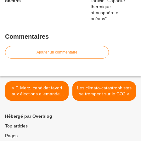
océans
Commentaires
Ajouter un commentaire
< F. Merz, candidat favori
Les climato-catastrophistes
aux élections allemandes
se trompent sur le CO2 >
est un ancien de
BlackRock- Guy de la
Fortelle
Hébergé par Overblog
Top articles
Pages