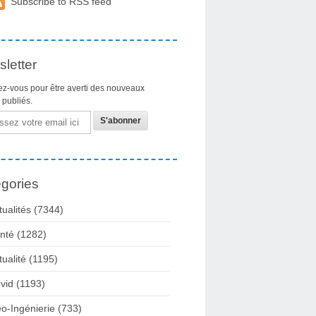
Subscribe to RSS feed
letter
z-vous pour être averti des nouveaux
s publiés.
gories
tualités
(7344)
nté
(1282)
tualité
(1195)
vid
(1193)
o-Ingénierie
(733)