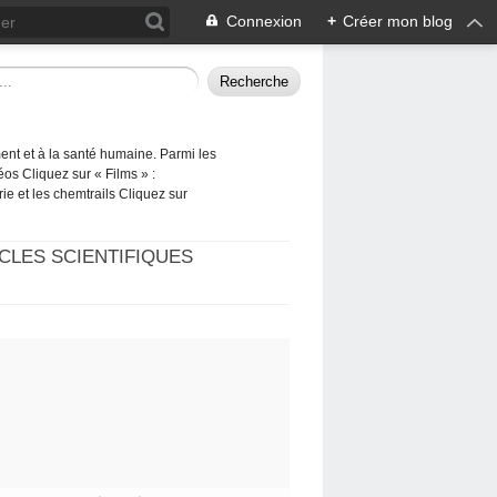
Connexion
+
Créer mon blog
ement et à la santé humaine. Parmi les
éos Cliquez sur « Films » :
rie et les chemtrails Cliquez sur
CLES SCIENTIFIQUES