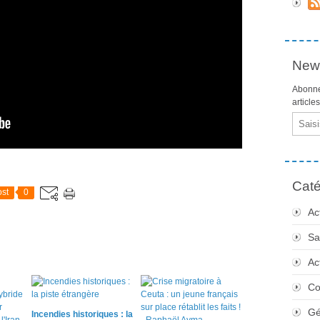
News
Abonne
article
Email
Caté
st
0
Ac
Sa
Ac
Co
Gé
Incendies historiques : la