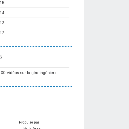
15
14
13
12
s
100 Vidéos sur la géo-ingénierie
Propulsé par
HelloAsso