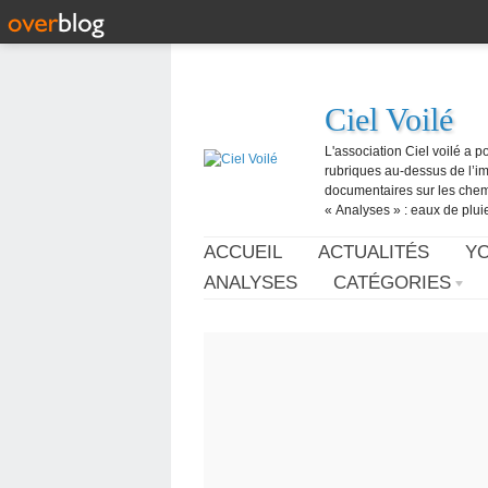
Ciel Voilé
L'association Ciel voilé a p
rubriques au-dessus de l’ima
documentaires sur les chemtr
« Analyses » : eaux de pluie,
ACCUEIL
ACTUALITÉS
Y
ANALYSES
CATÉGORIES