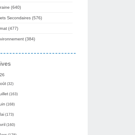
raine
(640)
fets Secondaires
(576)
imat
(477)
vironnement
(384)
ives
26
oût
(32)
uillet
(163)
uin
(168)
ai
(173)
vril
(160)
ars