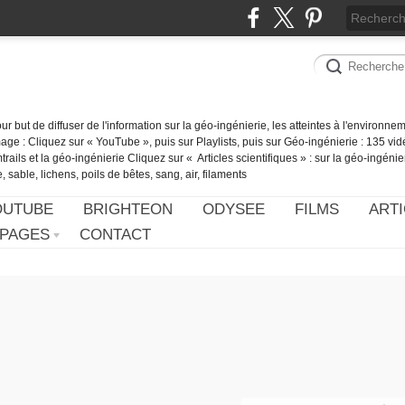
our but de diffuser de l'information sur la géo-ingénierie, les atteintes à l'environn
ge : Cliquez sur « YouTube », puis sur Playlists, puis sur Géo-ingénierie : 135 vid
ails et la géo-ingénierie Cliquez sur « Articles scientifiques » : sur la géo-ingénie
 sable, lichens, poils de bêtes, sang, air, filaments
OUTUBE
BRIGHTEON
ODYSEE
FILMS
ARTI
PAGES
CONTACT