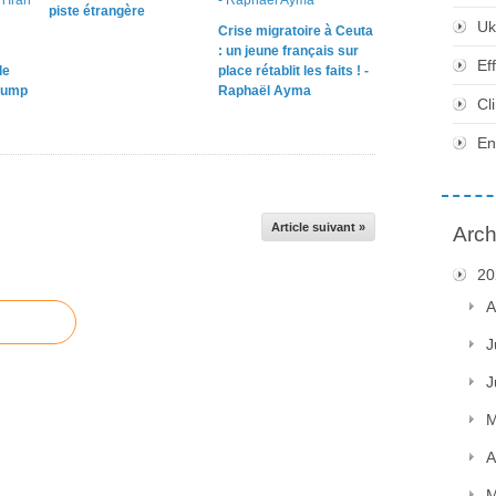
piste étrangère
Uk
Crise migratoire à Ceuta
: un jeune français sur
Ef
le
place rétablit les faits ! -
rump
Raphaël Ayma
Cl
En
Article suivant »
Arch
20
A
J
J
M
A
M