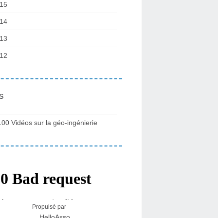
15
14
13
12
s
100 Vidéos sur la géo-ingénierie
Propulsé par
HelloAsso