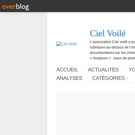
Ciel Voilé
L'association Ciel voilé a p
rubriques au-dessus de l’ima
documentaires sur les chemtr
« Analyses » : eaux de pluie,
ACCUEIL
ACTUALITÉS
Y
ANALYSES
CATÉGORIES