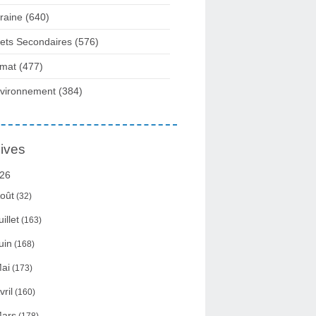
raine
(640)
fets Secondaires
(576)
imat
(477)
vironnement
(384)
ives
26
oût
(32)
uillet
(163)
uin
(168)
ai
(173)
vril
(160)
ars