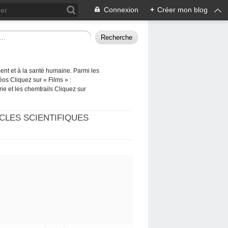
Connexion
+
Créer mon blog
ement et à la santé humaine. Parmi les
éos Cliquez sur « Films » :
rie et les chemtrails Cliquez sur
CLES SCIENTIFIQUES