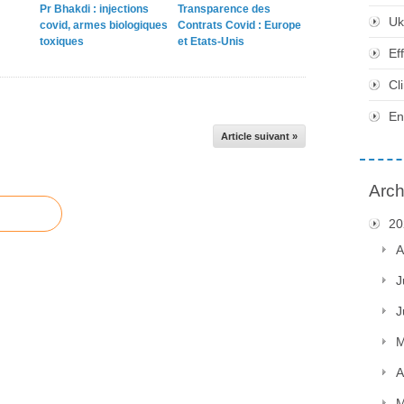
Pr Bhakdi : injections
Transparence des
Uk
covid, armes biologiques
Contrats Covid : Europe
toxiques
et Etats-Unis
Ef
Cl
En
Article suivant »
Arch
20
A
J
J
M
A
M