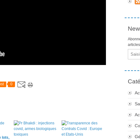
News
Abonne
article
Email
Caté
st
0
Ac
Sa
Ac
Co
Gé
 lots,