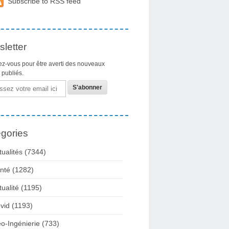
Subscribe to RSS feed
letter
z-vous pour être averti des nouveaux
s publiés.
gories
tualités
(7344)
nté
(1282)
tualité
(1195)
vid
(1193)
o-Ingénierie
(733)