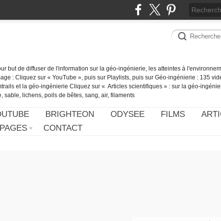
our but de diffuser de l'information sur la géo-ingénierie, les atteintes à l'environn
ge : Cliquez sur « YouTube », puis sur Playlists, puis sur Géo-ingénierie : 135 vid
ails et la géo-ingénierie Cliquez sur « Articles scientifiques » : sur la géo-ingénie
 sable, lichens, poils de bêtes, sang, air, filaments
OUTUBE
BRIGHTEON
ODYSEE
FILMS
ARTI
PAGES
CONTACT