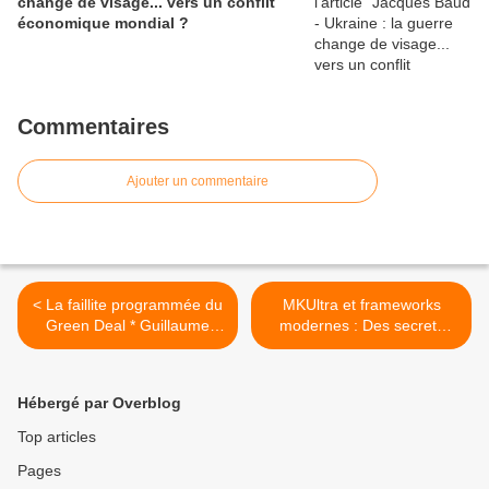
change de visage... vers un conflit
économique mondial ?
Commentaires
Ajouter un commentaire
< La faillite programmée du
MKUltra et frameworks
Green Deal * Guillaume
modernes : Des secrets
Bigot
d’un programme de
manipulation mentale de la
CIA aux outils de contrôle
Hébergé par Overblog
de l’information >
Top articles
Pages