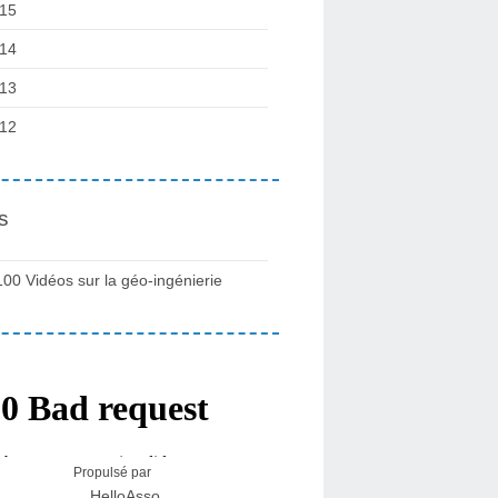
15
14
13
12
s
100 Vidéos sur la géo-ingénierie
Propulsé par
HelloAsso