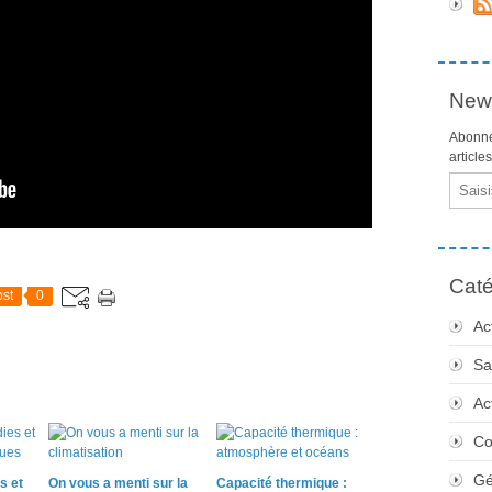
News
Abonne
article
Email
Caté
st
0
Ac
Sa
Ac
Co
Gé
s et
On vous a menti sur la
Capacité thermique :