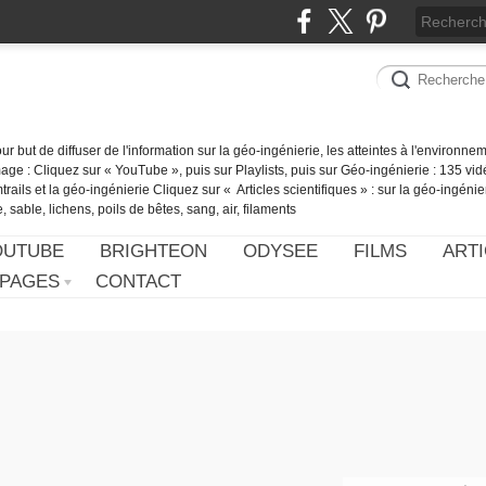
our but de diffuser de l'information sur la géo-ingénierie, les atteintes à l'environn
ge : Cliquez sur « YouTube », puis sur Playlists, puis sur Géo-ingénierie : 135 vid
ails et la géo-ingénierie Cliquez sur « Articles scientifiques » : sur la géo-ingénie
 sable, lichens, poils de bêtes, sang, air, filaments
OUTUBE
BRIGHTEON
ODYSEE
FILMS
ARTI
PAGES
CONTACT