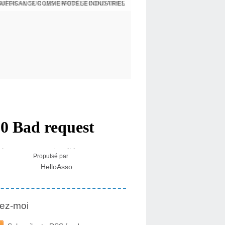
NSUFFISANCE COMME MODÈLE INDUSTRIEL
 MÉDICAL SUR LES EFFETS SECONDAIRES
Propulsé par
HelloAsso
ez-moi