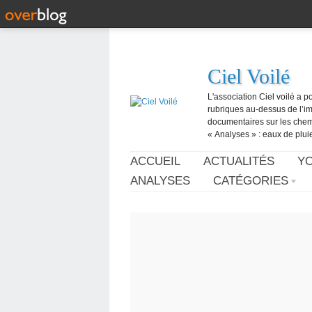
Ciel Voilé
L'association Ciel voilé a p
rubriques au-dessus de l’ima
documentaires sur les chemtr
« Analyses » : eaux de pluie,
ACCUEIL
ACTUALITÉS
Y
ANALYSES
CATÉGORIES