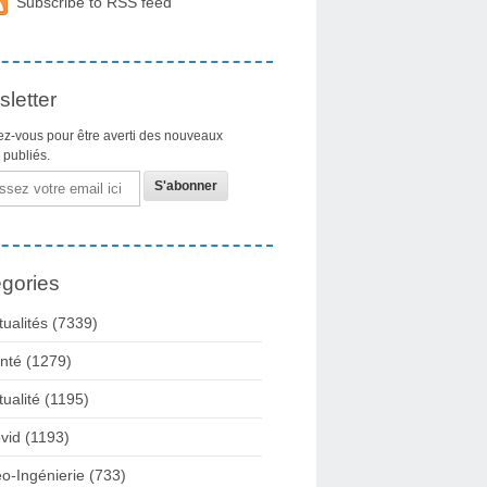
Subscribe to RSS feed
letter
z-vous pour être averti des nouveaux
s publiés.
gories
tualités
(7339)
nté
(1279)
tualité
(1195)
vid
(1193)
o-Ingénierie
(733)