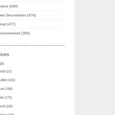
raine
(640)
fets Secondaires
(576)
imat
(477)
vironnement
(383)
ives
26
oût
(22)
uillet
(163)
uin
(168)
ai
(173)
vril
(160)
ars