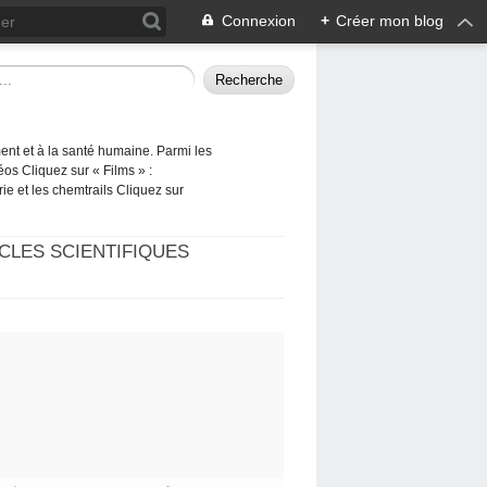
Connexion
+
Créer mon blog
ement et à la santé humaine. Parmi les
éos Cliquez sur « Films » :
rie et les chemtrails Cliquez sur
CLES SCIENTIFIQUES