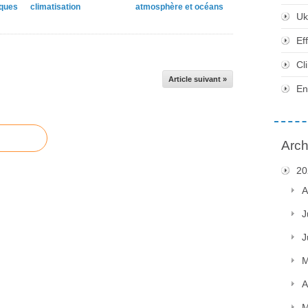
ïques
climatisation
atmosphère et océans
Uk
Ef
Cl
Article suivant »
En
Arch
20
A
J
J
M
A
M