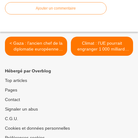
Ajouter un commentaire
< Gaza : l’ancien chef de la
Climat : l’UE pourrait
diplomatie européenne
engranger 1 000 milliards
accuse von der Leyen et les
d’euros en taxant vraiment
dirigeants de l’UE de «
l’aviation, notamment les
complicité » avec Israël
jets privés >
Hébergé par Overblog
Top articles
Pages
Contact
Signaler un abus
C.G.U.
Cookies et données personnelles
Préférences cookies