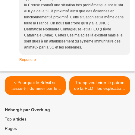
la Creuse connaît une situation très problématique.<br /> <br
/> Il y a de la 5G à proximité ainsi que des éoliennes en
fonctionnement à proximité. Cette situation est la même dans
toute la France. On nous fait croire qu’il y a la DNC (
Dermatose Nodulaire Contagieuse) et la FCO (Fièvre
Catarrhale Ovine). Certes Ces maladies là existent mais elle
sont dues à un affaiblissement du système immunitaire des
animaux par la 5G et les éoliennes.
Répondre
< Pourquoi le Brésil se
Trump veut virer le patron
laisse-t-il dominer par les
de la FED : les explications
États-Unis ? Un vide
de Guy de la Fortelle >
politique.
Hébergé par Overblog
Top articles
Pages