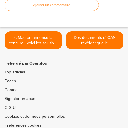
Ajouter un commentaire
< Macron annonce la
Des documents d'ICAN
censure : voici les solutions
révèlent que le
pour y échapper !
gouvernement américain
finance le « Saint Graal »
de la recherche en géo-
Hébergé par Overblog
ingénierie >
Top articles
Pages
Contact
Signaler un abus
C.G.U.
Cookies et données personnelles
Préférences cookies