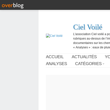
Ciel Voilé
L'association Ciel voilé a p
rubriques au-dessus de l’ima
documentaires sur les chemtr
« Analyses » : eaux de pluie,
ACCUEIL
ACTUALITÉS
Y
ANALYSES
CATÉGORIES