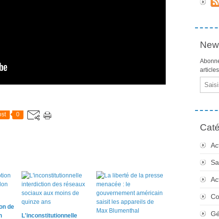
News
Abonne
article
Email
st
0
Caté
Ac
Sa
Ac
Co
on de
Gé
n
L'inconstitutionnelle