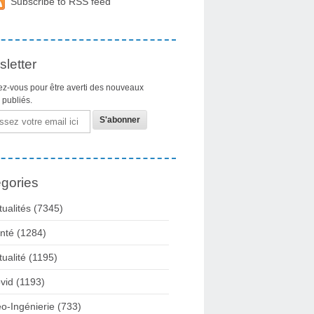
Subscribe to RSS feed
letter
z-vous pour être averti des nouveaux
s publiés.
gories
tualités
(7345)
nté
(1284)
tualité
(1195)
vid
(1193)
o-Ingénierie
(733)