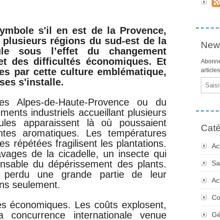
mbole s'il en est de la Provence,
 plusieurs régions du sud-est de la
News
ule sous l’effet du changement
et des difficultés économiques. Et
Abonne
es par cette culture emblématique,
article
es s'installe.
Email
 des Alpes-de-Haute-Provence ou du
ments industriels accueillant plusieurs
ules apparaissent là où poussaient
Caté
ntes aromatiques. Les températures
 répétées fragilisent les plantations.
Ac
ravages de la cicadelle, un insecte qui
onsable du dépérissement des plants.
Sa
nt perdu une grande partie de leur
Ac
ons seulement.
Co
ltés économiques. Les coûts explosent,
concurrence internationale venue
Gé