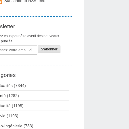
Subscribe to RSS feed
letter
z-vous pour être averti des nouveaux
s publiés.
gories
tualités
(7344)
nté
(1282)
tualité
(1195)
vid
(1193)
o-Ingénierie
(733)