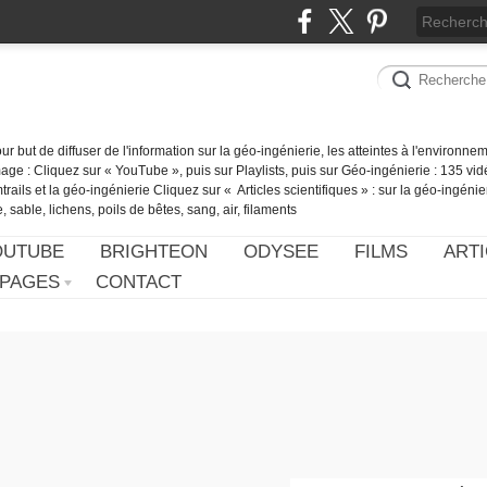
our but de diffuser de l'information sur la géo-ingénierie, les atteintes à l'environn
ge : Cliquez sur « YouTube », puis sur Playlists, puis sur Géo-ingénierie : 135 vid
ails et la géo-ingénierie Cliquez sur « Articles scientifiques » : sur la géo-ingénie
 sable, lichens, poils de bêtes, sang, air, filaments
OUTUBE
BRIGHTEON
ODYSEE
FILMS
ARTI
PAGES
CONTACT