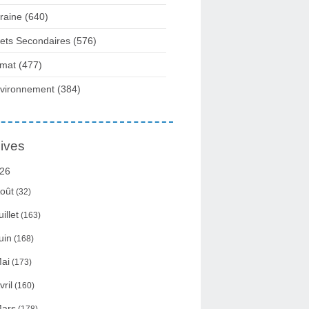
raine
(640)
fets Secondaires
(576)
imat
(477)
vironnement
(384)
ives
26
oût
(32)
uillet
(163)
uin
(168)
ai
(173)
vril
(160)
ars