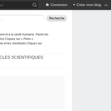
Connexion
+
Créer mon blog
ement et à la santé humaine. Parmi les
éos Cliquez sur « Films » :
rie et les chemtrails Cliquez sur
CLES SCIENTIFIQUES