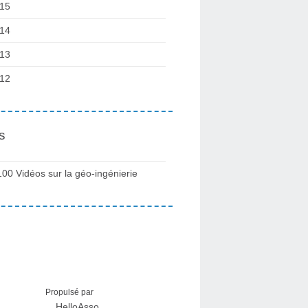
15
14
13
12
s
100 Vidéos sur la géo-ingénierie
Propulsé par
HelloAsso