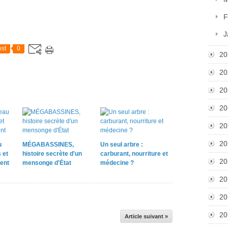
F
J
st
0
20
20
20
20
20
20
u
MÉGABASSINES,
Un seul arbre :
 et
histoire secrète d'un
carburant, nourriture et
20
ent
mensonge d'État
médecine ?
20
20
20
Article suivant »