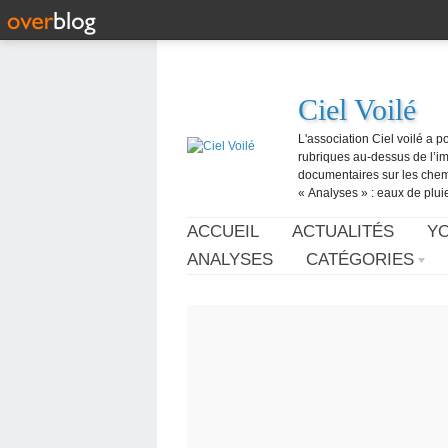
Ciel Voilé
L'association Ciel voilé a p
rubriques au-dessus de l’ima
documentaires sur les chemtr
« Analyses » : eaux de pluie,
ACCUEIL
ACTUALITÉS
Y
ANALYSES
CATÉGORIES