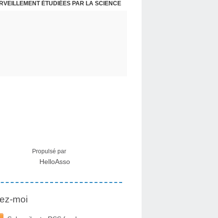
ERVEILLEMENT ÉTUDIÉES PAR LA SCIENCE
L : RECEVOIR LE MESSAGE DES PLANTES
Propulsé par
HelloAsso
ez-moi