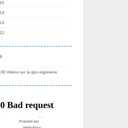
15
14
13
12
s
100 Vidéos sur la géo-ingénierie
Propulsé par
HelloAsso