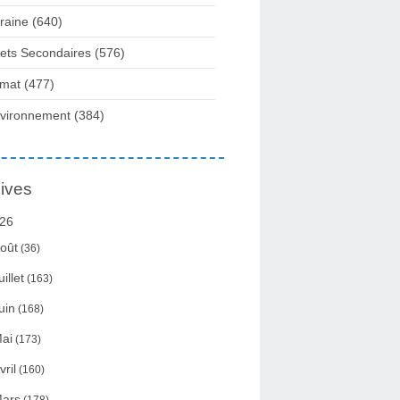
raine
(640)
fets Secondaires
(576)
imat
(477)
vironnement
(384)
ives
26
oût
(36)
uillet
(163)
uin
(168)
ai
(173)
vril
(160)
ars