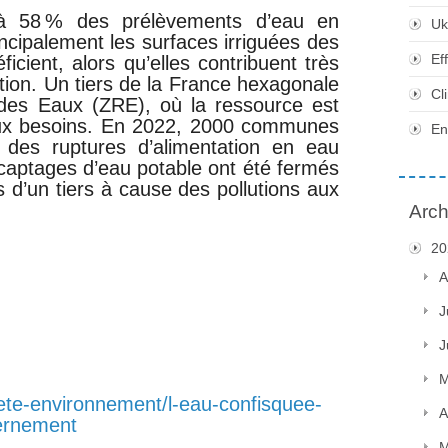
éjà 58 % des prélèvements d’eau en
Uk
ncipalement les surfaces irriguées des
Ef
icient, alors qu’elles contribuent très
ation. Un tiers de la France hexagonale
Cl
 des Eaux (ZRE), où la ressource est
 aux besoins. En 2022, 2000 communes
En
des ruptures d’alimentation en eau
 captages d’eau potable ont été fermés
 d’un tiers à cause des pollutions aux
Arch
20
A
J
J
M
iete-environnement/l-eau-confisquee-
A
vernement
M