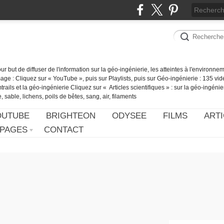
our but de diffuser de l'information sur la géo-ingénierie, les atteintes à l'environn
ge : Cliquez sur « YouTube », puis sur Playlists, puis sur Géo-ingénierie : 135 vid
ails et la géo-ingénierie Cliquez sur « Articles scientifiques » : sur la géo-ingénie
 sable, lichens, poils de bêtes, sang, air, filaments
OUTUBE
BRIGHTEON
ODYSEE
FILMS
ARTI
PAGES
CONTACT