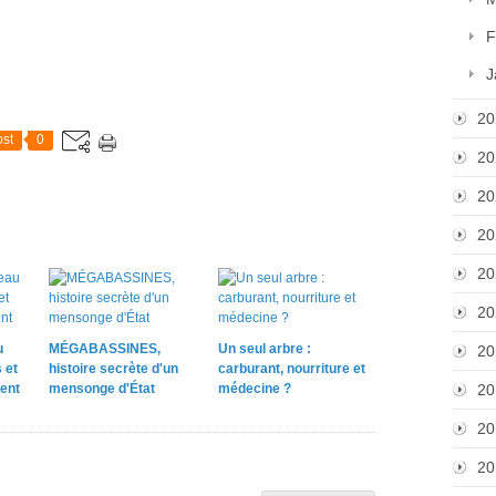
F
J
20
st
0
20
20
20
20
20
u
MÉGABASSINES,
Un seul arbre :
20
 et
histoire secrète d'un
carburant, nourriture et
ent
mensonge d'État
médecine ?
20
20
20