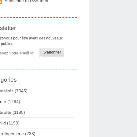
Subscribe to RSS feed
letter
z-vous pour être averti des nouveaux
s publiés.
gories
tualités
(7345)
nté
(1284)
tualité
(1195)
vid
(1193)
o-Ingénierie
(733)