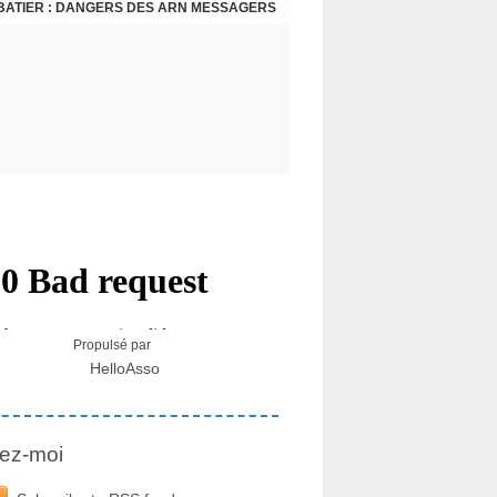
BATIER : DANGERS DES ARN MESSAGERS
USA - DR KORY : LA LICENCE DE SOIGNER OU RESPECTER LE SERMENT D'HIPPOCRATE CONTRE VENTS ET MARÉES
Propulsé par
HelloAsso
ez-moi