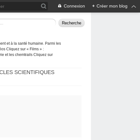
Connexion
+
Créer mon blog
ement et à la santé humaine. Parmi les
éos Cliquez sur « Films » :
rie et les chemtrails Cliquez sur
CLES SCIENTIFIQUES