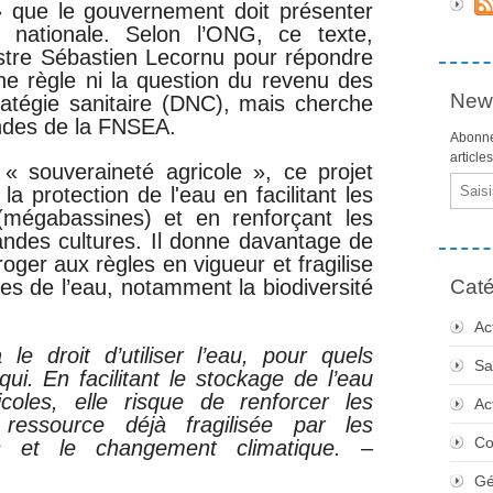
 » que le gouvernement doit présenter
 nationale. Selon l’ONG, ce texte,
stre Sébastien Lecornu pour répondre
 ne règle ni la question du revenu des
News
tratégie sanitaire (DNC), mais cherche
andes de la FNSEA.
Abonne
article
 « souveraineté agricole », ce projet
Email
a protection de l'eau en facilitant les
(mégabassines) et en renforçant les
grandes cultures. Il donne davantage de
oger aux règles en vigueur et fragilise
es de l’eau, notamment la biodiversité
Caté
Ac
le droit d’utiliser l’eau, pour quels
Sa
ui. En facilitant le stockage de l’eau
coles, elle risque de renforcer les
Ac
ressource déjà fragilisée par les
Co
ns et le changement climatique. –
Gé