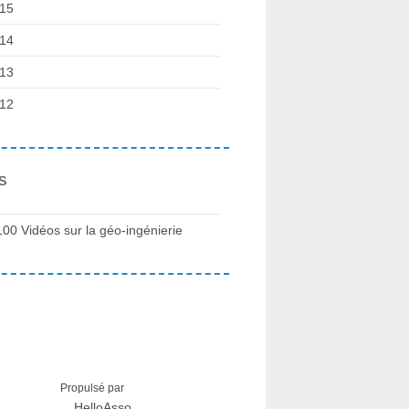
15
14
13
12
s
100 Vidéos sur la géo-ingénierie
Propulsé par
HelloAsso