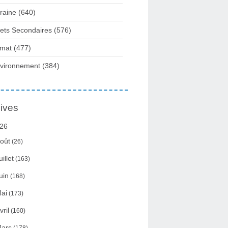
raine
(640)
fets Secondaires
(576)
imat
(477)
vironnement
(384)
ives
26
oût
(26)
uillet
(163)
uin
(168)
ai
(173)
vril
(160)
ars