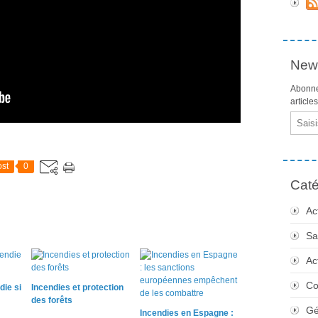
News
Abonne
article
Email
st
0
Caté
Ac
Sa
Ac
Co
die si
Incendies et protection
des forêts
Gé
Incendies en Espagne :