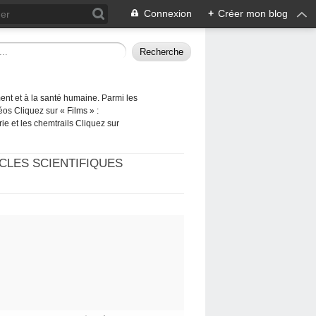
Connexion
+
Créer mon blog
ement et à la santé humaine. Parmi les
éos Cliquez sur « Films » :
rie et les chemtrails Cliquez sur
CLES SCIENTIFIQUES