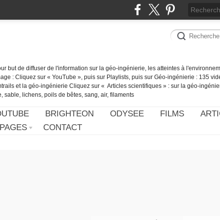
our but de diffuser de l'information sur la géo-ingénierie, les atteintes à l'environn
ge : Cliquez sur « YouTube », puis sur Playlists, puis sur Géo-ingénierie : 135 vid
ails et la géo-ingénierie Cliquez sur « Articles scientifiques » : sur la géo-ingénie
 sable, lichens, poils de bêtes, sang, air, filaments
OUTUBE
BRIGHTEON
ODYSEE
FILMS
ARTI
PAGES
CONTACT