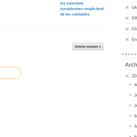
les sanctions
Uk
européennes empêchent
de les combattre
Ef
Cl
En
Article suivant »
Arch
20
A
J
J
M
A
M