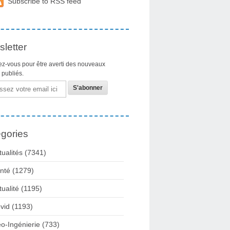
Subscribe to RSS feed
letter
z-vous pour être averti des nouveaux
s publiés.
gories
tualités
(7341)
nté
(1279)
tualité
(1195)
vid
(1193)
o-Ingénierie
(733)