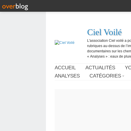
Ciel Voilé
L'association Ciel voilé a p
rubriques au-dessus de l’ima
documentaires sur les chemtr
« Analyses » : eaux de pluie,
ACCUEIL
ACTUALITÉS
Y
ANALYSES
CATÉGORIES