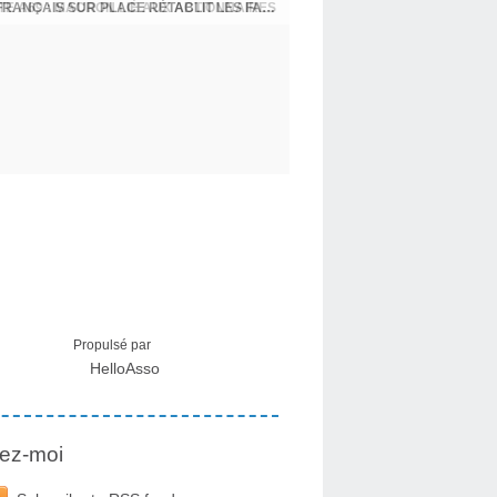
CRISE MIGRATOIRE À CEUTA : UN JEUNE FRANÇAIS SUR PLACE RÉTABLIT LES FAITS ! - RAPHAËL AYMA
Propulsé par
HelloAsso
ez-moi