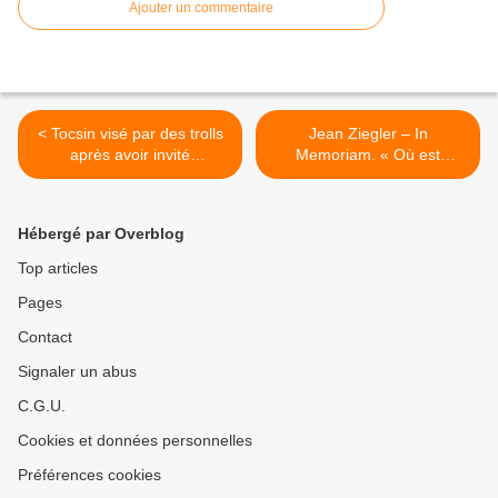
Ajouter un commentaire
< Tocsin visé par des trolls
Jean Ziegler – In
après avoir invité
Memoriam. « Où est
l'Ambassadeur russe !
l’espoir ? » >
Hébergé par Overblog
Top articles
Pages
Contact
Signaler un abus
C.G.U.
Cookies et données personnelles
Préférences cookies