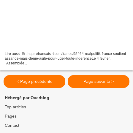
Lire aussi 📰 : https://francais.rt.com/france/95464-realpolitik-france-soutient-
assange-mais-denie-asile-pour-juger-toute-ingerenceLe 4 février,
l'Assemblée...
< Page précédente
Page suivante >
Hébergé par Overblog
Top articles
Pages
Contact