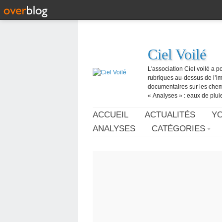
Ciel Voilé
L'association Ciel voilé a p
rubriques au-dessus de l’ima
documentaires sur les chemtr
« Analyses » : eaux de pluie,
ACCUEIL
ACTUALITÉS
Y
ANALYSES
CATÉGORIES