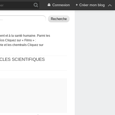
Connexion
+
Créer mon blog
ement et à la santé humaine. Parmi les
éos Cliquez sur « Films » :
rie et les chemtrails Cliquez sur
CLES SCIENTIFIQUES