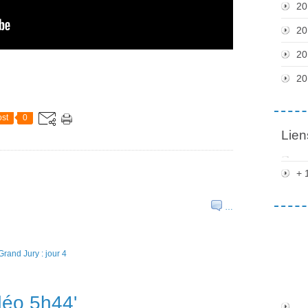
20
20
20
20
st
0
Lien
+ 
…
déo 5h44'