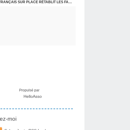
CRISE MIGRATOIRE À CEUTA : UN JEUNE FRANÇAIS SUR PLACE RÉTABLIT LES FAITS ! - RAPHAËL AYMA
Propulsé par
HelloAsso
ez-moi