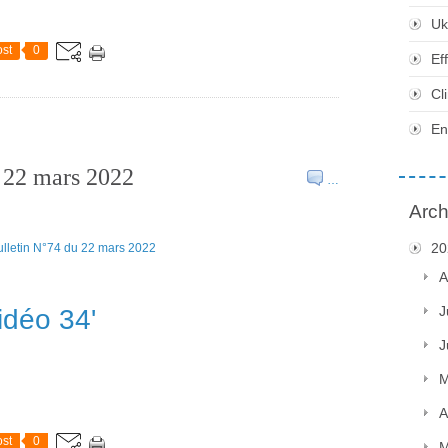
Uk
st
0
Ef
Cl
En
u 22 mars 2022
…
Arch
20
A
J
idéo 34'
J
M
A
st
0
M