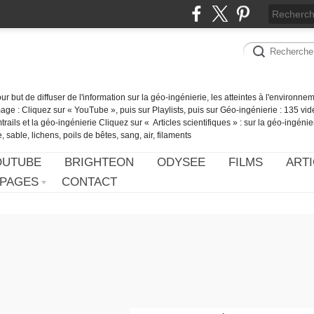
our but de diffuser de l'information sur la géo-ingénierie, les atteintes à l'environn
ge : Cliquez sur « YouTube », puis sur Playlists, puis sur Géo-ingénierie : 135 vid
ails et la géo-ingénierie Cliquez sur « Articles scientifiques » : sur la géo-ingénie
 sable, lichens, poils de bêtes, sang, air, filaments
OUTUBE
BRIGHTEON
ODYSEE
FILMS
ARTI
PAGES
CONTACT