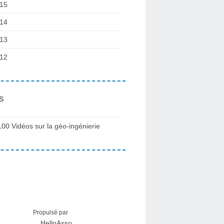
15
14
13
12
s
100 Vidéos sur la géo-ingénierie
Propulsé par
HelloAsso