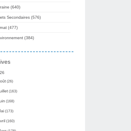
raine
(640)
fets Secondaires
(576)
imat
(477)
vironnement
(384)
ives
26
oût
(26)
uillet
(163)
uin
(168)
ai
(173)
vril
(160)
ars