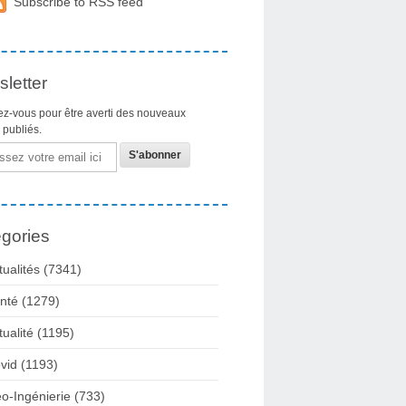
Subscribe to RSS feed
letter
z-vous pour être averti des nouveaux
s publiés.
gories
tualités
(7341)
nté
(1279)
tualité
(1195)
vid
(1193)
o-Ingénierie
(733)