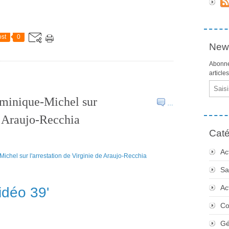
st
0
News
Abonne
article
Email
ominique-Michel sur
…
de Araujo-Recchia
Caté
Ac
Sa
Ac
idéo 39'
Co
Gé