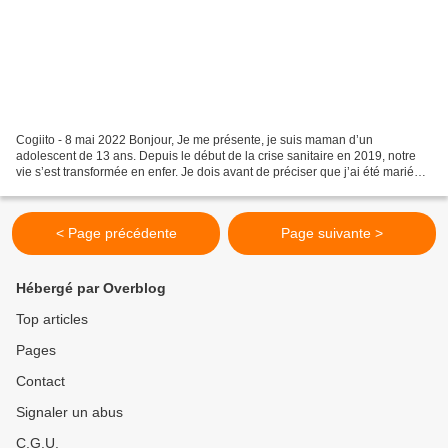
Cogiito - 8 mai 2022 Bonjour, Je me présente, je suis maman d’un
adolescent de 13 ans. Depuis le début de la crise sanitaire en 2019, notre
vie s’est transformée en enfer. Je dois avant de préciser que j’ai été mariée
avec le père de mon fils et qu’il...
< Page précédente
Page suivante >
Hébergé par Overblog
Top articles
Pages
Contact
Signaler un abus
C.G.U.