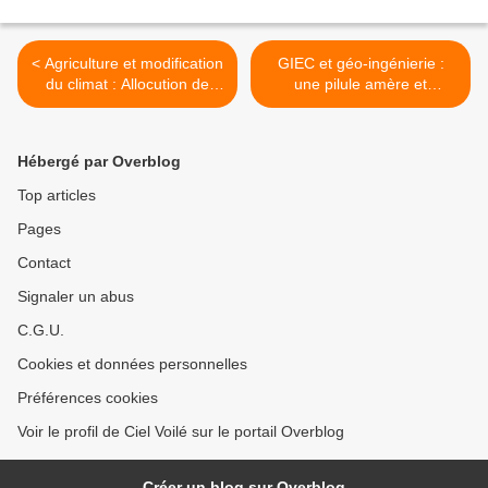
< Agriculture et modification
GIEC et géo-ingénierie :
du climat : Allocution de
une pilule amère et
Rosalind Peterson à l'ONU
empoisonnée >
le 6 septembre 2007
Hébergé par Overblog
Top articles
Pages
Contact
Signaler un abus
C.G.U.
Cookies et données personnelles
Préférences cookies
Voir le profil de Ciel Voilé sur le portail Overblog
Créer un blog sur Overblog