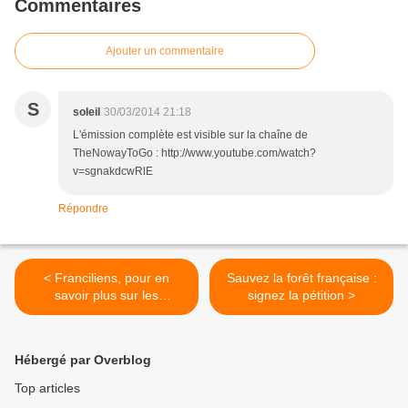
Commentaires
Ajouter un commentaire
S
soleil
30/03/2014 21:18
L'émission complète est visible sur la chaîne de
TheNowayToGo : http://www.youtube.com/watch?
v=sgnakdcwRlE
Répondre
< Franciliens, pour en
Sauvez la forêt française :
savoir plus sur les
signez la pétition >
particules fines : pistez les
avions sur Radar Virtuel
Hébergé par Overblog
Top articles