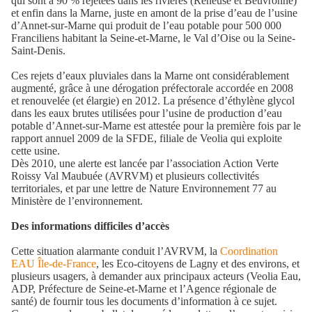
qui sont à 90 % rejetées dans les rivières (Reneuse et Beuvronne)
et enfin dans la Marne, juste en amont de la prise d’eau de l’usine
d’Annet-sur-Marne qui produit de l’eau potable pour 500 000
Franciliens habitant la Seine-et-Marne, le Val d’Oise ou la Seine-
Saint-Denis.
Ces rejets d’eaux pluviales dans la Marne ont considérablement
augmenté, grâce à une dérogation préfectorale accordée en 2008
et renouvelée (et élargie) en 2012. La présence d’éthylène glycol
dans les eaux brutes utilisées pour l’usine de production d’eau
potable d’Annet-sur-Marne est attestée pour la première fois par le
rapport annuel 2009 de la SFDE, filiale de Veolia qui exploite
cette usine.
Dès 2010, une alerte est lancée par l’association Action Verte
Roissy Val Maubuée (AVRVM) et plusieurs collectivités
territoriales, et par une lettre de Nature Environnement 77 au
Ministère de l’environnement.
Des informations difficiles d’accès
Cette situation alarmante conduit l’AVRVM, la
Coordination
EAU Île-de-France
, les Eco-citoyens de Lagny et des environs, et
plusieurs usagers, à demander aux principaux acteurs (Veolia Eau,
ADP, Préfecture de Seine-et-Marne et l’Agence régionale de
santé) de fournir tous les documents d’information à ce sujet.