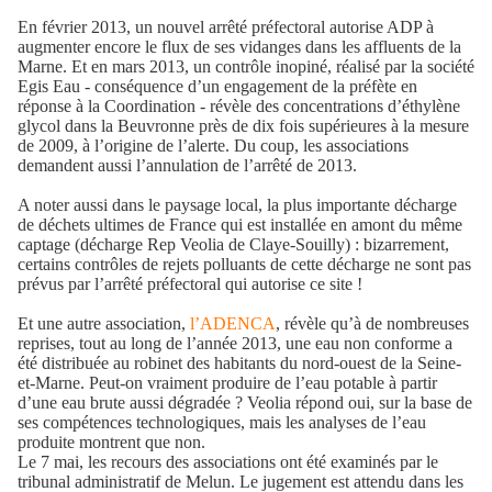
En février 2013, un nouvel arrêté préfectoral autorise ADP à
augmenter encore le flux de ses vidanges dans les affluents de la
Marne. Et en mars 2013, un contrôle inopiné, réalisé par la société
Egis Eau - conséquence d’un engagement de la préfète en
réponse à la Coordination - révèle des concentrations d’éthylène
glycol dans la Beuvronne près de dix fois supérieures à la mesure
de 2009, à l’origine de l’alerte. Du coup, les associations
demandent aussi l’annulation de l’arrêté de 2013.
A noter aussi dans le paysage local, la plus importante décharge
de déchets ultimes de France qui est installée en amont du même
captage (décharge Rep Veolia de Claye-Souilly) : bizarrement,
certains contrôles de rejets polluants de cette décharge ne sont pas
prévus par l’arrêté préfectoral qui autorise ce site !
Et une autre association,
l’ADENCA
, révèle qu’à de nombreuses
reprises, tout au long de l’année 2013, une eau non conforme a
été distribuée au robinet des habitants du nord-ouest de la Seine-
et-Marne. Peut-on vraiment produire de l’eau potable à partir
d’une eau brute aussi dégradée ? Veolia répond oui, sur la base de
ses compétences technologiques, mais les analyses de l’eau
produite montrent que non.
Le 7 mai, les recours des associations ont été examinés par le
tribunal administratif de Melun. Le jugement est attendu dans les