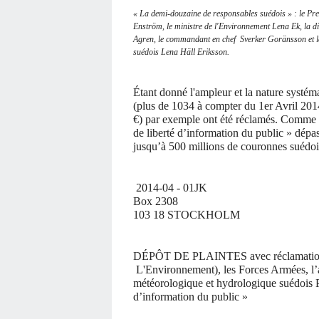
« La demi-douzaine de responsables suédois » : le Prem
Enström, le ministre de l'Environnement Lena Ek, la d
Agren, le commandant en chef Sverker Goränsson et la 
suédois Lena Häll Eriksson.
Étant donné l'ampleur et la nature systém
(plus de 1034 à compter du 1er Avril 2
€) par exemple ont été réclamés. Comme 
de liberté d’information du public » dépa
jusqu’à 500 millions de couronnes suédo
2014-04 - 01JK
Box 2308
103 18 STOCKHOLM
DÉPÔT DE PLAINTES avec réclamation c
L'Environnement), les Forces Armées, l’a
météorologique et hydrologique suédoi
d’information du public »