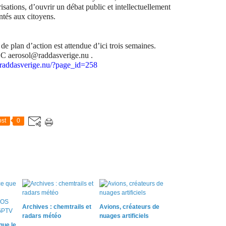
isations, d’ouvrir un débat public et intellectuellement
ntés aux citoyens.
e plan d’action est attendue d’ici trois semaines.
: CC aerosol@raddasverige.nu .
//raddasverige.nu/?page_id=258
st
0
Archives : chemtrails et
Avions, créateurs de
radars météo
nuages artificiels
que le