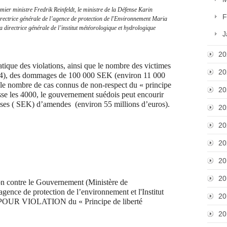
ier ministre Fredrik Reinfeldt, le ministre de la Défense Karin
F
irectrice générale de l’agence de protection de l'Environnement Maria
directrice générale de l’institut météorologique et hydrologique
J
20
atique des violations, ainsi que le nombre des victimes
20
014), des dommages de 100 000 SEK (environ 11 000
le nombre de cas connus de non-respect du « principe
20
sse les 4000, le gouvernement suédois peut encourir
ises ( SEK) d’amendes
(environ 55 millions d’euros).
20
20
20
20
20
ontre le Gouvernement (Ministère de
gence de protection de l’environnement et l'Institut
20
s POUR VIOLATION du « Principe de liberté
20