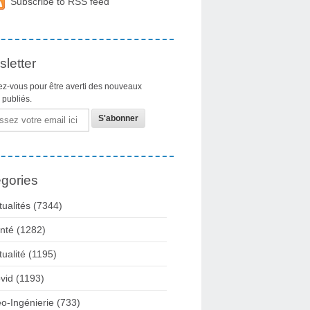
Subscribe to RSS feed
letter
z-vous pour être averti des nouveaux
s publiés.
gories
tualités
(7344)
nté
(1282)
tualité
(1195)
vid
(1193)
o-Ingénierie
(733)