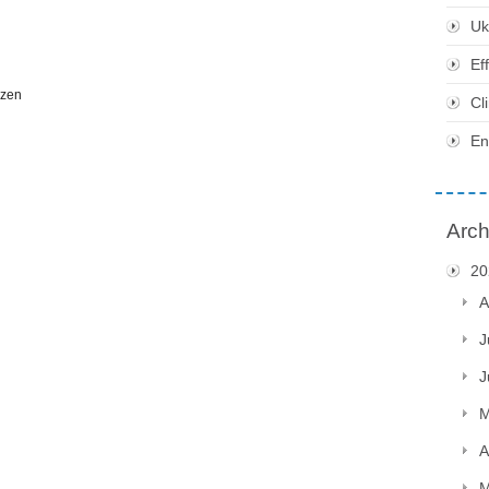
Uk
Ef
Cl
En
Arch
20
A
J
J
M
A
M