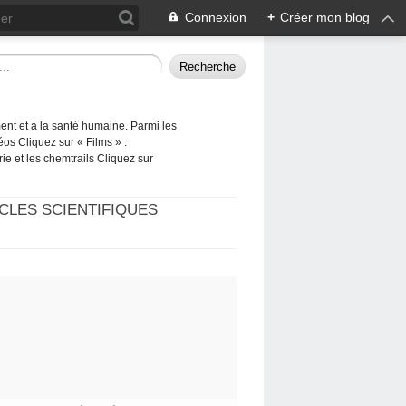
Connexion
+
Créer mon blog
ement et à la santé humaine. Parmi les
éos Cliquez sur « Films » :
rie et les chemtrails Cliquez sur
CLES SCIENTIFIQUES