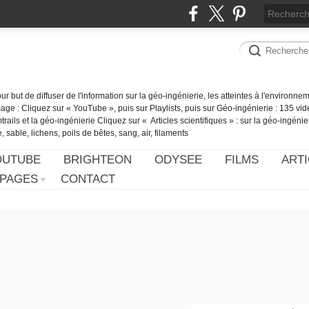
our but de diffuser de l'information sur la géo-ingénierie, les atteintes à l'environn
ge : Cliquez sur « YouTube », puis sur Playlists, puis sur Géo-ingénierie : 135 vid
ails et la géo-ingénierie Cliquez sur « Articles scientifiques » : sur la géo-ingénie
 sable, lichens, poils de bêtes, sang, air, filaments
OUTUBE
BRIGHTEON
ODYSEE
FILMS
ARTI
PAGES
CONTACT