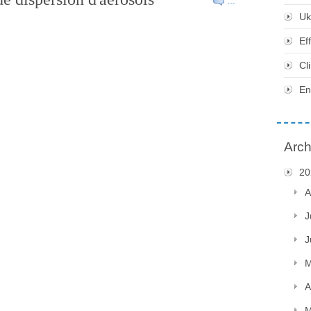
…
Uk
Ef
Cl
En
Arch
20
A
J
J
M
A
M