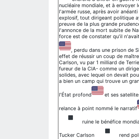
nucléaire mondiale, et à envoyer 
l'armée russe, après avoir anéant
explosif, tout dirigeant politique 
preuve de la plus grande pruden
l'annonce de la mort subite de Na
force est de constater qu'il n'avai
, perdu dans une prison de Si
effet de réussir un coup de maître
Carlson, vu par 1 milliard de Terri
fureur de la CIA- comme un dirig
solides, avec lequel on devait pouv
a bien un camp qui trouve un gran
l'État profond
et ses satellite
relance à point nommé le narratif
ruine le bénéfice mondia
Tucker Carlson
rend pol