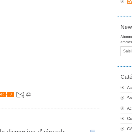
News
Abonne
article
Email
Caté
Ac
st
0
Sa
Ac
Co
Gé
de dispersion d'aérosols