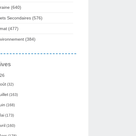
raine
(640)
fets Secondaires
(576)
imat
(477)
vironnement
(384)
ives
26
oût
(32)
uillet
(163)
uin
(168)
ai
(173)
vril
(160)
ars