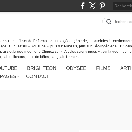
our but de diffuser de l'information sur la géo-ingénierie, les atteintes à l'environn
ge : Cliquez sur « YouTube », puis sur Playlists, puis sur Géo-ingénierie : 135 vid
ails et la géo-ingénierie Cliquez sur « Articles scientifiques » : sur la géo-ingénie
 sable, lichens, poils de bêtes, sang, air, filaments
OUTUBE
BRIGHTEON
ODYSEE
FILMS
ARTI
PAGES
CONTACT