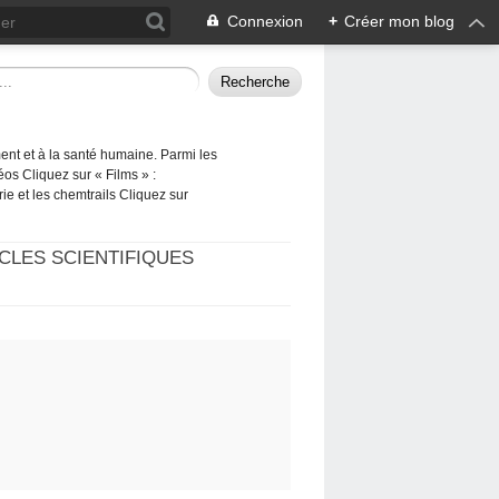
Connexion
+
Créer mon blog
ement et à la santé humaine. Parmi les
éos Cliquez sur « Films » :
rie et les chemtrails Cliquez sur
CLES SCIENTIFIQUES