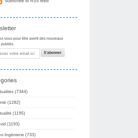
Subscribe to RSS feed
letter
z-vous pour être averti des nouveaux
s publiés.
gories
tualités
(7344)
nté
(1282)
tualité
(1195)
vid
(1193)
o-Ingénierie
(733)