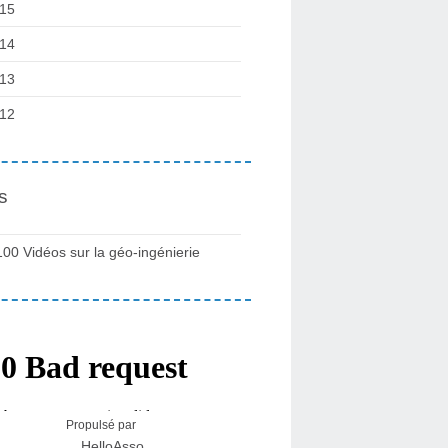
15
14
13
12
s
100 Vidéos sur la géo-ingénierie
Propulsé par
HelloAsso