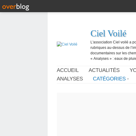
Ciel Voilé
L'association Ciel voilé a p
rubriques au-dessus de l’ima
documentaires sur les chemtr
« Analyses » : eaux de pluie,
ACCUEIL
ACTUALITÉS
Y
ANALYSES
CATÉGORIES