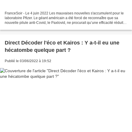
FranceSoir - Le 4 juin 2022 Les mauvaises nouvelles s'accumulent pour le
laboratoire Pfizer. Le géant américain a été forcé de reconnaître que sa
nouvelle pilule anti-Covid, le Paxlovid, ne procurait qu’une efficacité réduite
dans le traitement du Sars-CoV-2....
Direct Décoder l'éco et Kairos : Y a-t-il eu une
hécatombe quelque part ?
Publié le 03/06/2022 à 19:52