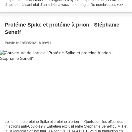
d’aptitude faisant état d’un schéma vaccinal en règle. De nombreuses voix
se sont levées depuis les annonces...
Protéine Spike et protéine à prion - Stéphanie
Seneff
Publié le 18/09/2021 à 09:51
Le lien entre protéine Spike et protéine à prion — Quels sont les effets des
injections anti-Covid-19 ? Entretien exclusif entre Stephanie Seneff du MIT et
le Dr Mercola Sott.net mar., 14 sept. 2021 14:41 UTC Voici la traduction en