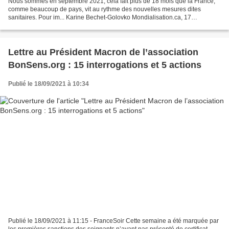
Nous sommes en septembre 2021, cela fait plus de 18 mois que la France,
comme beaucoup de pays, vit au rythme des nouvelles mesures dites
sanitaires. Pour im... Karine Bechet-Golovko Mondialisation.ca, 17
septembre 2021 Biden l’a annoncé, les Etats-Unis...
Lettre au Président Macron de l’association
BonSens.org : 15 interrogations et 5 actions
Publié le 18/09/2021 à 10:34
Publié le 18/09/2021 à 11:15 - FranceSoir Cette semaine a été marquée par
les premières sanctions des soignants n’ayant pas présenté de certificat