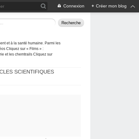
Connexion
+
Créer mon blog
ement et à la santé humaine. Parmi les
éos Cliquez sur « Films » :
rie et les chemtrails Cliquez sur
CLES SCIENTIFIQUES