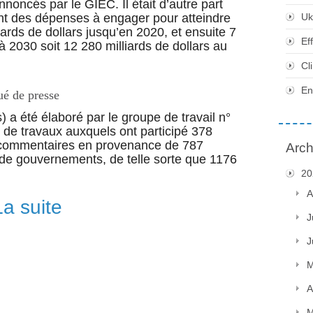
oncés par le GIEC. Il était d’autre part
nt des dépenses à engager pour atteindre
Uk
liards de dollars jusqu’en 2020, et ensuite 7
Ef
à 2030 soit 12 280 milliards de dollars au
Cl
En
ué de presse
) a été élaboré par le groupe de travail n°
de travaux auxquels ont participé 378
6 commentaires en provenance de 787
Arch
 de gouvernements, de telle sorte que 1176
20
A
La suite
J
J
M
A
M