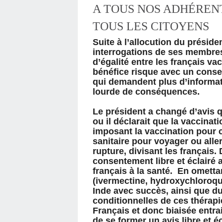
A TOUS NOS ADHÉRENT
TOUS LES CITOYENS
Suite à l’allocution du présid
interrogations de ses membres
d’égalité entre les français v
bénéfice risque avec un conse
qui demandent plus d’informat
lourde de conséquences.
Le président a changé d’avis 
ou il déclarait que la vaccinati
imposant la vaccination pour 
sanitaire pour voyager ou aller
rupture, divisant les français.
consentement libre et éclairé 
français à la santé. En ometta
(ivermectine, hydroxychloroqui
Inde avec succès, ainsi que du
conditionnelles de ces thérapi
Français et donc biaisée entrai
de se former un avis libre et éc