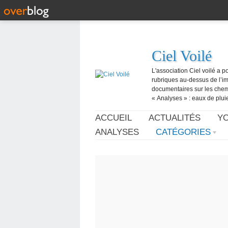
Ciel Voilé
L'association Ciel voilé a p
rubriques au-dessus de l’ima
documentaires sur les chemtr
« Analyses » : eaux de pluie,
ACCUEIL
ACTUALITÉS
Y
ANALYSES
CATÉGORIES