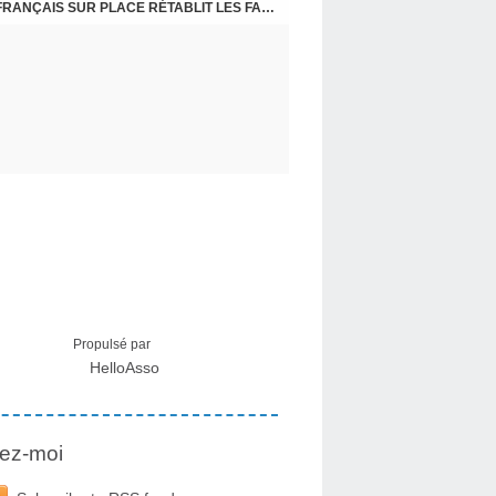
CRISE MIGRATOIRE À CEUTA : UN JEUNE FRANÇAIS SUR PLACE RÉTABLIT LES FAITS ! - RAPHAËL AYMA
Propulsé par
HelloAsso
ez-moi