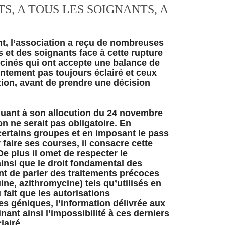
S, A TOUS LES SOIGNANTS, A
ent, l’association a reçu de nombreuses
 et des soignants face à cette rupture
accinés qui ont accepte une balance de
ntement pas toujours éclairé et ceux
ion, avant de prendre une décision
quant à son allocution du 24 novembre
on ne serait pas obligatoire. En
certains groupes et en imposant le pass
 faire ses courses, il consacre cette
 De plus il omet de respecter le
ainsi que le droit fondamental des
nt de parler des traitements précoces
ne, azithromycine) tels qu’utilisés en
 fait que les autorisations
es géniques, l’information délivrée aux
nant ainsi l’impossibilité à ces derniers
lairé.