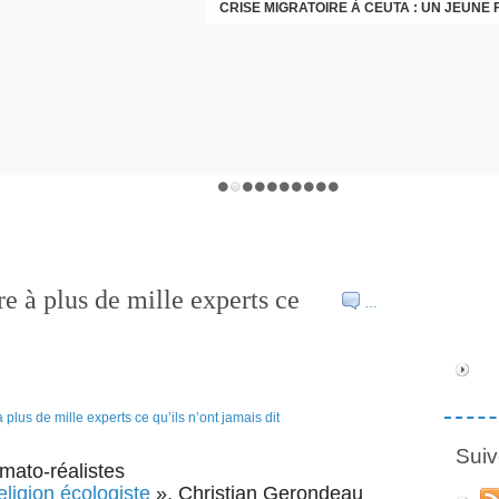
 à plus de mille experts ce
…
Suiv
imato-réalistes
eligion écologiste
», Christian Gerondeau