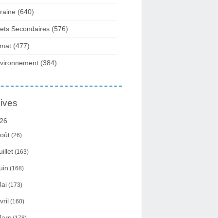
raine
(640)
fets Secondaires
(576)
imat
(477)
vironnement
(384)
ives
26
oût
(26)
uillet
(163)
uin
(168)
ai
(173)
vril
(160)
ars