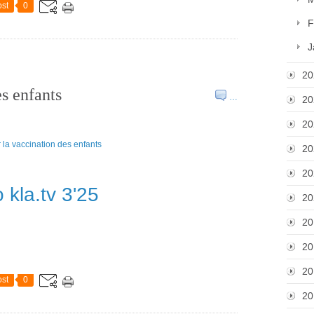
st
0
F
J
20
es enfants
…
20
20
20
20
 kla.tv 3'25
20
20
20
20
st
0
20