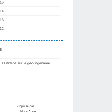
15
14
13
12
s
100 Vidéos sur la géo-ingénierie
Propulsé par
HelloAsso