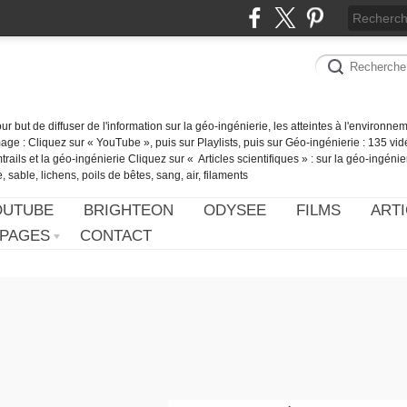
our but de diffuser de l'information sur la géo-ingénierie, les atteintes à l'environn
ge : Cliquez sur « YouTube », puis sur Playlists, puis sur Géo-ingénierie : 135 vid
ails et la géo-ingénierie Cliquez sur « Articles scientifiques » : sur la géo-ingénie
 sable, lichens, poils de bêtes, sang, air, filaments
OUTUBE
BRIGHTEON
ODYSEE
FILMS
ARTI
PAGES
CONTACT