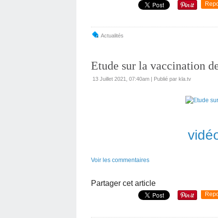
Repo
Actualités
Etude sur la vaccination d
13 Juillet 2021, 07:40am
|
Publié par kla.tv
vidéo
Voir les commentaires
Partager cet article
Repo