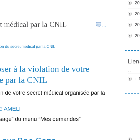
20
20
et médical par la CNIL
20
…
20
Lien
er à la violation de votre
ée par la CNIL
+ 
on de votre secret médical organisée par la
te AMELI
message” du menu “Mes demandes”