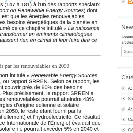
s (147 à 181) à l’un des rapports spéciaux
eport on Renewable Energy Sources
) dont
s est que les énergies renouvelables
des besoins énergétiques de la planète en
News
sumé de ce chapitre intitulé «
La naissance
transformer en éminents climatologues
Abonne
aissent rien en climat et leur faire dire ce
article
Email
is par les renouvelables en 2050
ort intitulé «
Renewable Energy Sources
Caté
, ou rapport SRREN. Selon ce rapport, les
nt couvrir près de 80% des besoins
Ac
 Plus précisément, le rapport SRREN a
es renouvelables pourrait atteindre 43%
Sa
gies d’origine éolienne et solaire
Ac
 2050, le reste étant fourni par la
ellement) et l’hydroélectricité. Ce résultat
Co
ce Internationale de l’Énergie) évaluait que
 solaire ne pourrait excéder 5% en 2040 et
Gé