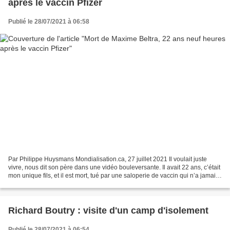
après le vaccin Pfizer
Publié le 28/07/2021 à 06:58
Par Philippe Huysmans Mondialisation.ca, 27 juillet 2021 Il voulait juste
vivre, nous dit son père dans une vidéo bouleversante. Il avait 22 ans, c’était
mon unique fils, et il est mort, tué par une saloperie de vaccin qui n’a jamais
été validé ni correctement...
Richard Boutry : visite d'un camp d'isolement
Publié le 28/07/2021 à 06:54