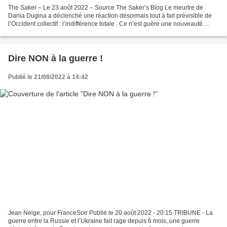
The Saker – Le 23 août 2022 – Source The Saker’s Blog Le meurtre de
Dariia Dugina a déclenché une réaction désormais tout à fait prévisible de
l’Occident collectif : l’indifférence totale . Ce n’est guère une nouveauté.
L’Occident n’a pas seulement mis...
Dire NON à la guerre !
Publié le 21/08/2022 à 14:42
Jean Neige, pour FranceSoir Publié le 20 août 2022 - 20:15 TRIBUNE - La
guerre entre la Russie et l’Ukraine fait rage depuis 6 mois, une guerre