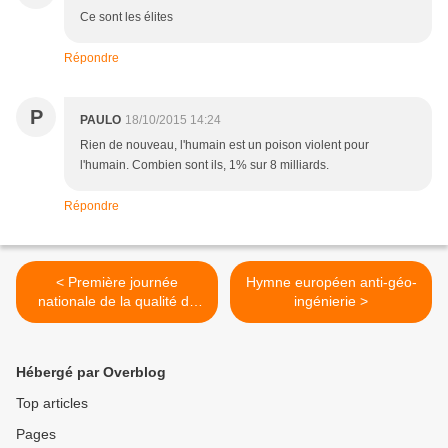
Ce sont les élites
Répondre
P
PAULO
18/10/2015 14:24
Rien de nouveau, l'humain est un poison violent pour
l'humain. Combien sont ils, 1% sur 8 milliards.
Répondre
< Première journée
Hymne européen anti-géo-
nationale de la qualité de
ingénierie >
l’air le 25 septembre 2015
Hébergé par Overblog
Top articles
Pages