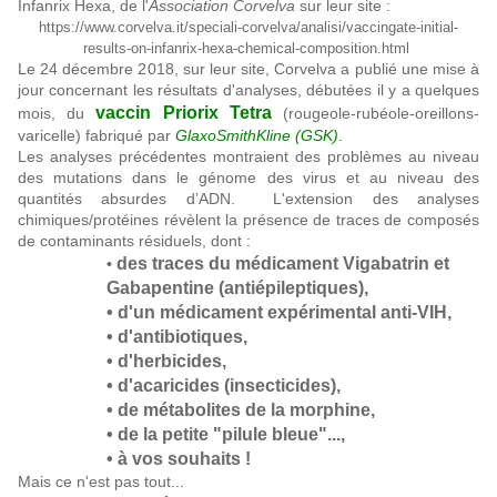
Infanrix Hexa, de l'
Association Corvelva
sur leur site :
https://www.corvelva.it/speciali-corvelva/analisi/vaccingate-initial-
results-on-infanrix-hexa-chemical-composition.html
Le 24 décembre 2018, sur leur site, Corvelva a publié une mise à
jour concernant les résultats d'analyses, débutées il y a quelques
vaccin Priorix Tetra
mois, du
(rougeole-rubéole-oreillons-
varicelle) fabriqué par
GlaxoSmithKline (GSK)
.
Les analyses précédentes montraient des problèmes au niveau
des mutations dans le génome des virus et au niveau des
quantités absurdes d’ADN. L'extension des analyses
chimiques/protéines révèlent la présence de traces de composés
de contaminants résiduels, dont :
des traces du médicament Vigabatrin et
•
Gabapentine (antiépileptiques),
• d'un médicament expérimental anti-VIH,
• d'antibiotiques,
• d'herbicides,
• d'acaricides (insecticides),
• de métabolites de la morphine,
• de la petite "pilule bleue"...,
• à vos souhaits !
Mais ce n'est pas tout...