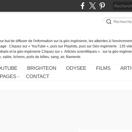
our but de diffuser de l'information sur la géo-ingénierie, les atteintes à l'environn
ge : Cliquez sur « YouTube », puis sur Playlists, puis sur Géo-ingénierie : 135 vid
ails et la géo-ingénierie Cliquez sur « Articles scientifiques » : sur la géo-ingénie
 sable, lichens, poils de bêtes, sang, air, filaments
OUTUBE
BRIGHTEON
ODYSEE
FILMS
ARTI
PAGES
CONTACT