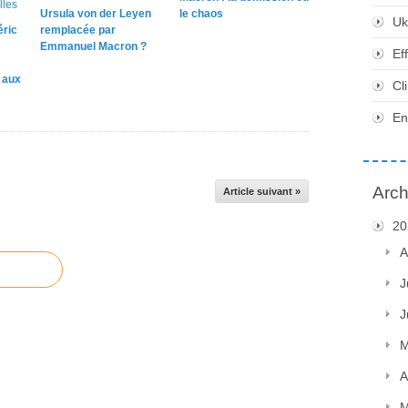
Ursula von der Leyen
le chaos
Uk
éric
remplacée par
Emmanuel Macron ?
Ef
e aux
Cl
En
Arch
Article suivant »
20
A
J
J
M
A
M