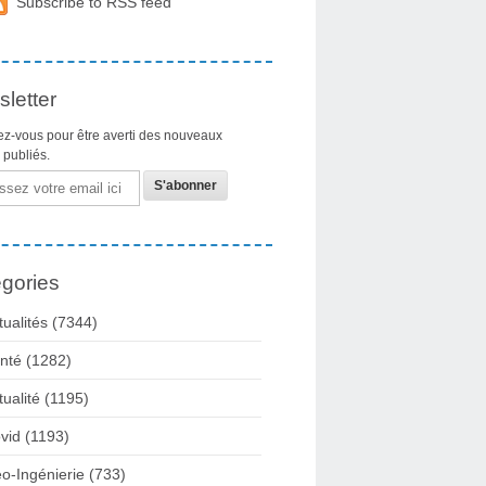
Subscribe to RSS feed
letter
z-vous pour être averti des nouveaux
s publiés.
gories
tualités
(7344)
nté
(1282)
tualité
(1195)
vid
(1193)
o-Ingénierie
(733)