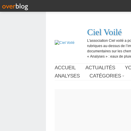
Ciel Voilé
L'association Ciel voilé a p
rubriques au-dessus de l’ima
documentaires sur les chemtr
« Analyses » : eaux de pluie,
ACCUEIL
ACTUALITÉS
Y
ANALYSES
CATÉGORIES