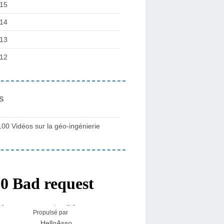
15
14
13
12
s
100 Vidéos sur la géo-ingénierie
Propulsé par
HelloAsso