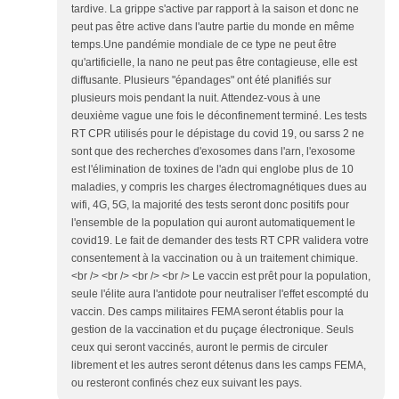
tardive. La grippe s'active par rapport à la saison et donc ne
peut pas être active dans l'autre partie du monde en même
temps.Une pandémie mondiale de ce type ne peut être
qu'artificielle, la nano ne peut pas être contagieuse, elle est
diffusante. Plusieurs "épandages" ont été planifiés sur
plusieurs mois pendant la nuit. Attendez-vous à une
deuxième vague une fois le déconfinement terminé. Les tests
RT CPR utilisés pour le dépistage du covid 19, ou sarss 2 ne
sont que des recherches d'exosomes dans l'arn, l'exosome
est l'élimination de toxines de l'adn qui englobe plus de 10
maladies, y compris les charges électromagnétiques dues au
wifi, 4G, 5G, la majorité des tests seront donc positifs pour
l'ensemble de la population qui auront automatiquement le
covid19. Le fait de demander des tests RT CPR validera votre
consentement à la vaccination ou à un traitement chimique.
<br /> <br /> <br /> <br /> Le vaccin est prêt pour la population,
seule l'élite aura l'antidote pour neutraliser l'effet escompté du
vaccin. Des camps militaires FEMA seront établis pour la
gestion de la vaccination et du puçage électronique. Seuls
ceux qui seront vaccinés, auront le permis de circuler
librement et les autres seront détenus dans les camps FEMA,
ou resteront confinés chez eux suivant les pays.