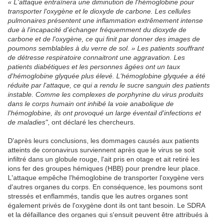
« L'attaque entraînera une diminution de l'hémoglobine pour
transporter l'oxygène et le dioxyde de carbone. Les cellules
pulmonaires présentent une inflammation extrêmement intense
due à l'incapacité d'échanger fréquemment du dioxyde de
carbone et de l'oxygène, ce qui finit par donner des images de
poumons semblables à du verre de sol. » Les patients souffrant
de détresse respiratoire connaitront une aggravation. Les
patients diabétiques et les personnes âgées ont un taux
d'hémoglobine glyquée plus élevé. L'hémoglobine glyquée a été
réduite par l'attaque, ce qui a rendu le sucre sanguin des patients
instable. Comme les complexes de porphyrine du virus produits
dans le corps humain ont inhibé la voie anabolique de
l'hémoglobine, ils ont provoqué un large éventail d'infections et
de maladies"
, ont déclaré les chercheurs.
D'après leurs conclusions, les dommages causés aux patients
atteints de coronavirus surviennent après que le virus se soit
infiltré dans un globule rouge, l'ait pris en otage et ait retiré les
ions fer des groupes hémiques (HBB) pour prendre leur place.
L'attaque empêche l'hémoglobine de transporter l'oxygène vers
d'autres organes du corps. En conséquence, les poumons sont
stressés et enflammés, tandis que les autres organes sont
également privés de l'oxygène dont ils ont tant besoin. Le SDRA
et la défaillance des organes qui s'ensuit peuvent être attribués à