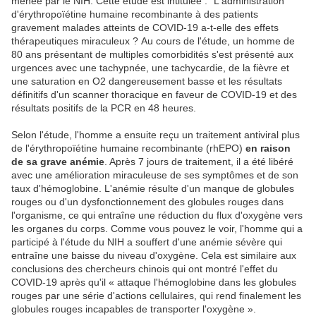
menée par le NIH. Cette étude est intitulée : "L'administration
d'érythropoïétine humaine recombinante à des patients
gravement malades atteints de COVID-19 a-t-elle des effets
thérapeutiques miraculeux ? Au cours de l'étude, un homme de
80 ans présentant de multiples comorbidités s'est présenté aux
urgences avec une tachypnée, une tachycardie, de la fièvre et
une saturation en O2 dangereusement basse et les résultats
définitifs d'un scanner thoracique en faveur de COVID-19 et des
résultats positifs de la PCR en 48 heures.
Selon l'étude, l'homme a ensuite reçu un traitement antiviral plus
de l'érythropoïétine humaine recombinante (rhEPO)
en raison
de sa grave anémie
. Après 7 jours de traitement, il a été libéré
avec une amélioration miraculeuse de ses symptômes et de son
taux d'hémoglobine. L'anémie résulte d'un manque de globules
rouges ou d'un dysfonctionnement des globules rouges dans
l'organisme, ce qui entraîne une réduction du flux d'oxygène vers
les organes du corps. Comme vous pouvez le voir, l'homme qui a
participé à l'étude du NIH a souffert d'une anémie sévère qui
entraîne une baisse du niveau d'oxygène. Cela est similaire aux
conclusions des chercheurs chinois qui ont montré l'effet du
COVID-19 après qu'il « attaque l'hémoglobine dans les globules
rouges par une série d'actions cellulaires, qui rend finalement les
globules rouges incapables de transporter l'oxygène ».