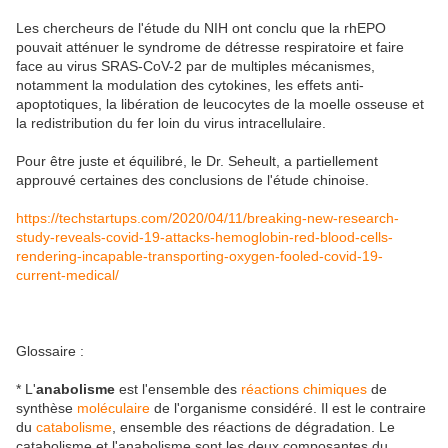
Les chercheurs de l'étude du NIH ont conclu que la rhEPO
pouvait atténuer le syndrome de détresse respiratoire et faire
face au virus SRAS-CoV-2 par de multiples mécanismes,
notamment la modulation des cytokines, les effets anti-
apoptotiques, la libération de leucocytes de la moelle osseuse et
la redistribution du fer loin du virus intracellulaire.
Pour être juste et équilibré, le Dr. Seheult, a partiellement
approuvé certaines des conclusions de l'étude chinoise.
https://techstartups.com/2020/04/11/breaking-new-research-
study-reveals-covid-19-attacks-hemoglobin-red-blood-cells-
rendering-incapable-transporting-oxygen-fooled-covid-19-
current-medical/
Glossaire :
* L'
anabolisme
est l'ensemble des
réactions chimiques
de
synthèse
moléculaire
de l'organisme considéré. Il est le contraire
du
catabolisme
, ensemble des réactions de dégradation. Le
catabolisme et l'anabolisme sont les deux composantes du