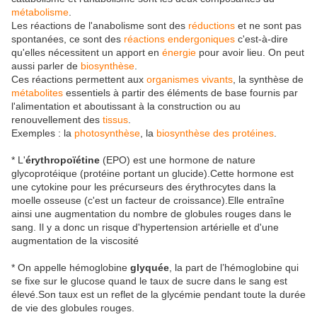
métabolisme
.
Les réactions de l'anabolisme sont des
réductions
et ne sont pas
spontanées, ce sont des
réactions endergoniques
c'est-à-dire
qu'elles nécessitent un apport en
énergie
pour avoir lieu. On peut
aussi parler de
biosynthèse
.
Ces réactions permettent aux
organismes vivants
, la synthèse de
métabolites
essentiels à partir des éléments de base fournis par
l'alimentation et aboutissant à la construction ou au
renouvellement des
tissus
.
Exemples : la
photosynthèse
, la
biosynthèse des protéines
.
* L'
érythropoïétine
(EPO) est une hormone de nature
glycoprotéique (protéine portant un glucide).Cette hormone est
une cytokine pour les précurseurs des érythrocytes dans la
moelle osseuse (c'est un facteur de croissance).Elle entraîne
ainsi une augmentation du nombre de globules rouges dans le
sang. Il y a donc un risque d'hypertension artérielle et d'une
augmentation de la viscosité
* On appelle hémoglobine
glyquée
, la part de l’hémoglobine qui
se fixe sur le glucose quand le taux de sucre dans le sang est
élevé.Son taux est un reflet de la glycémie pendant toute la durée
de vie des globules rouges.