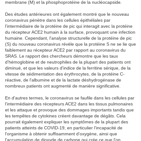
membrane (M) et la phosphoprotéine de la nucléocapside.
Des études antérieures ont également montré que le nouveau
coronavirus pénètre dans les cellules épithéliales par
l'intermédiaire de la protéine de pic qui interagit avec la protéine
du récepteur ACE2 humain à la surface, provoquant une infection
humaine. Cependant, l'analyse structurelle de la protéine de pic
(S) du nouveau coronavirus révèle que la protéine S ne se lie que
faiblement au récepteur ACE2 par rapport au coronavirus du
SRAS. Le rapport des chercheurs démontre que les taux
d'hémoglobine et de neutrophiles de la plupart des patients ont
diminué, et que les valeurs d'indice de la ferritine sérique, de la
vitesse de sédimentation des érythrocytes, de la protéine C-
réactive, de l'albumine et de la lactate déshydrogénase de
nombreux patients ont augmenté de manière significative.
En d'autres termes, le coronavirus se faufile dans les cellules par
l'intermédiaire des récepteurs ACE2 dans les tissus pulmonaires
et les attaque et provoque des dommages importants tandis que
les tempêtes de cytokines créent davantage de dégâts. Cela
pourrait également expliquer les symptômes de la plupart des
patients atteints de COVID-19, en particulier l'incapacité de
l'organisme à obtenir suffisamment d'oxygène, ainsi que
l'accumulation de dioxyde de carbone qui crée ce que l'on