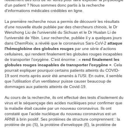
d'un patient ? Nous sommes donc partis à la recherche
d'informations médicales crédibles en ligne.
La première recherche nous a permis de découvrir les résultats
d'une nouvelle étude publiée par des chercheurs chinois, le Dr
Wenzhong Liu de l'université du Sichuan et le Dr Hualan Li de
l'université de Yibin. Leur recherche, publiée il y a quelques jours
dans ChemRxiv, a révélé que le coronavirus Sars-CoV-2
attaque
l'hémoglobine des globules rouges
par une série d'actions
cellulaires, qui rendent finalement les globules rouges incapables
de transporter l'oxygène. C'est énorme : «
rend
finalement les
globules rouges incapables de transporter l'oxygène »
. Cela
pourrait expliquer pourquoi certains patients atteints du COVID-
19 sont morts après avoir été amenés à l'USI. En outre, il semble
que l'utilisation d'un ventilateur puisse causer beaucoup de
dommages aux patients atteints de Covid-19.
Au cours de la recherche, ils ont effectué des tests d'isolement du
virus et le séquençage des acides nucléiques pour confirmer que
la maladie était causée par un nouveau coronavirus. Ils ont
constaté que l'acide nucléique du nouveau coronavirus est un
ARN8 à brin positif. Ses protéines de structure comprennent : la
protéine de pic (S), la protéine d'enveloppe (E), la protéine de