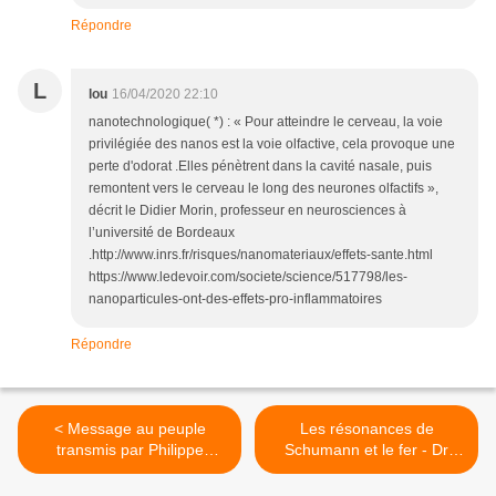
Répondre
L
lou
16/04/2020 22:10
nanotechnologique( *) : « Pour atteindre le cerveau, la voie
privilégiée des nanos est la voie olfactive, cela provoque une
perte d'odorat .Elles pénètrent dans la cavité nasale, puis
remontent vers le cerveau le long des neurones olfactifs »,
décrit le Didier Morin, professeur en neurosciences à
l’université de Bordeaux
.http://www.inrs.fr/risques/nanomateriaux/effets-sante.html
https://www.ledevoir.com/societe/science/517798/les-
nanoparticules-ont-des-effets-pro-inflammatoires
Répondre
< Message au peuple
Les résonances de
transmis par Philippe
Schumann et le fer - Dr
Jandrok
Nawrocki >