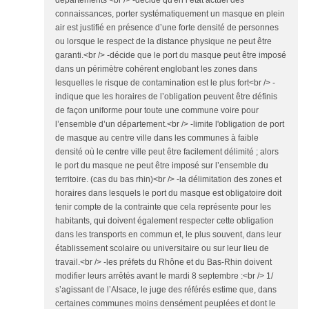
départements <br /> -décide qu'en l’état actuel des
connaissances, porter systématiquement un masque en plein
air est justifié en présence d’une forte densité de personnes
ou lorsque le respect de la distance physique ne peut être
garanti.<br /> -décide que le port du masque peut être imposé
dans un périmètre cohérent englobant les zones dans
lesquelles le risque de contamination est le plus fort<br /> -
indique que les horaires de l’obligation peuvent être définis
de façon uniforme pour toute une commune voire pour
l’ensemble d’un département.<br /> -limite l'obligation de port
de masque au centre ville dans les communes à faible
densité où le centre ville peut être facilement délimité ; alors
le port du masque ne peut être imposé sur l’ensemble du
territoire. (cas du bas rhin)<br /> -la délimitation des zones et
horaires dans lesquels le port du masque est obligatoire doit
tenir compte de la contrainte que cela représente pour les
habitants, qui doivent également respecter cette obligation
dans les transports en commun et, le plus souvent, dans leur
établissement scolaire ou universitaire ou sur leur lieu de
travail.<br /> -les préfets du Rhône et du Bas-Rhin doivent
modifier leurs arrêtés avant le mardi 8 septembre :<br /> 1/
s’agissant de l’Alsace, le juge des référés estime que, dans
certaines communes moins densément peuplées et dont le