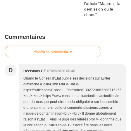
Commentaires
Ajouter un commentaire
D
Décisions CE
07/09/2020 00:46
Quand le Conseil d'Etat publie ses décisions sur twitter
dimanche à 23h42mn !<br /> <br />
https://twitter.com/Conseil_Etat/status/1302723883288715266
<br /> <br /> https://www.conseil-etat.fr/actualites/actualites/le-
port-du-masque-peut-etre-rendu-obligatoire-sur-l-ensemble-
d-une-commune-si-celle-ci-comporte-plusieurs-zones-a-
risque-de-contamination<br /> <br /> Il donne globalement
raison à l'Etat ... Ainsi le juge des référés :<br /> -confirme que
la circulation du virus covid-19 s’accélère dans les deux