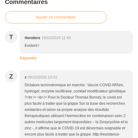
Commentaires
Ajouter un commentaire
T
theodore
19/10/2020 11:43
Evident !
Répondre
Z
z
09/10/2020 23:43
Dictature technotronique en marche : Vaccin COVID ARNm,
hydrogel, enzyme luciférase, cocktail modificateur génétique
?<br /> <br /> Pour le Docteur Thomas Borody, le covid est
plus facile à traiter que la grippe Sur la base des recherches
existantes et selon sa propre analyse des résultats
thérapeutiques utilisant l’Ivermectine en combinaison avec 2
autres molécules largement disponibles – la Doxycycline et le
zinc -, il affirme que le COVID-19 est désormais soignable et
encore plus facile à traiter que la grippe. http://resistance-