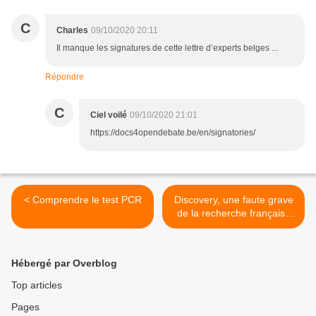
C
Charles
09/10/2020 20:11
Il manque les signatures de cette lettre d’experts belges ...
Répondre
C
Ciel voilé
09/10/2020 21:01
https://docs4opendebate.be/en/signatories/
< Comprendre le test PCR
Discovery, une faute grave
de la recherche française
en plus d'une faute
médicale ? >
Hébergé par Overblog
Top articles
Pages