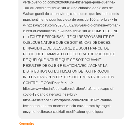
verte.over-blog.com/2020/08/une-tritherapie-pour-guerir-a-
100-du-covid.html<br /> <br /> Une chinoise de 98 ans de
Wuhan guérit du coronavirus, cela montre que les traitements
marchent même pour les vieux de près de 100 ans<br /> <br
/> https://nypost.com/2020/03/02/98-year-old-chinese-woman-
cured-of-coronavirus-in-wuhan/<br /> <br /> L’OMS DECLINE
(…) TOUTE RESPONSABILITE OU RESPONSABILITE DE
QUELQUE NATURE QUE CE SOIT EN CAS DE DECES,
D’INVALIDITE, DE BLESSURE, DE SOUFFRANCE, DE
PERTE, DE DOMMAGE OU DE TOUT AUTRE PREJUDICE
DE QUELQUE NATURE QUE CE SOIT POUVANT
RESULTER DE OU EN RELATION AVEC L’ACHAT, LA
DISTRIBUTION OU L’UTILISATION DE TOUT PRODUIT
INCLUS DANS L’UN DES CES DOCUMENTS DE VACCIN
CONTRE LE COVID<br /> <br />
https://www.who.int/publications/m/item/draft-landscape-of-
covid-19-candidate-vaccines<br />
https://resistance71.wordpress.com/2020/10/09/dictature-
technotronique-en-marche-vaccin-covid-arnm-hydrogel-
enzyme-luciferase-cocktail-modificateur-genetique/
Répondre