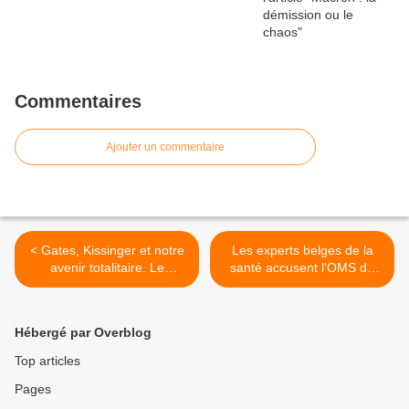
Commentaires
Ajouter un commentaire
< Gates, Kissinger et notre
Les experts belges de la
avenir totalitaire. Le
santé accusent l'OMS de
stratagème politique du
simuler une pandémie de
Covid
coronavirus >
Hébergé par Overblog
Top articles
Pages