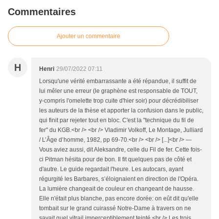
Commentaires
Ajouter un commentaire
H
Henri
29/07/2022 07:11
Lorsqu'une vérité embarrassante a été répandue, il suffit de
lui mêler une erreur (le graphène est responsable de TOUT,
y-compris l'omelette trop cuite d'hier soir) pour décrédibiliser
les auteurs de la thèse et apporter la confusion dans le public,
qui finit par rejeter tout en bloc. C'est la "technique du fil de
fer" du KGB.<br /> <br /> Vladimir Volkoff, Le Montage, Julliard
/ L’Âge d’homme, 1982, pp 69-70.<br /> <br /> [...]<br /> —
Vous aviez aussi, dit Aleksandre, celle du Fil de fer. Cette fois-
ci Pitman hésita pour de bon. Il fit quelques pas de côté et
d'autre. Le guide regardait l'heure. Les autocars, ayant
régurgité les Barbares, s’éloignaient en direction de l'Opéra.
La lumière changeait de couleur en changeant de hausse.
Elle n'était plus blanche, pas encore dorée: on eût dit qu'elle
tombait sur le grand cuirassé Notre-Dame à travers on ne
savait quel vitrail imperceptiblement teinté.<br /> Les trois