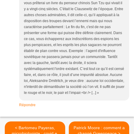
vous prêterai un livre du penseur chinois Sun Tzu qui vivait il
y a vingt-cinq siècles. C'était le Clausewitz de l’époque. Entre
autres choses admirables, il dit celle-ci, qu’il appliquait à la
disposition des troupes devant l’ennemi mais qui nous
caractérise parfaitement : Le fin du fin, c'est de ne pas
présenter une forme qui puisse être définie clairement. Dans
ce cas, vous échapperez aux indiscrétions des espions les
plus perspicaces, et les esprits les plus sagaces ne pourront
établir de plan contre vous. Exemple : l’agent d'influence
soviétique ne passera jamais pour un communiste. Tantôt
avec la gauche, tantôt avec la droite, il sciera
systématiquement l'ordre existant. C’est tout ce qu’il est censé
faire, et, dans ce rôle, il jouit d’une impunité absolue. Aucune
loi, Aleksandre Dmitritch, je veux dire : aucune loi occidentale,
n'interdit de démantibuler la société où l’on vit. Il suffit de jouer
le rouge et le noir, le pair et l’impair.<br /> [...] »
Répondre
< Bartomeu Payeras,
Patrick Moore : comment a
microbiologiste : covid et
changé Greenpeace >