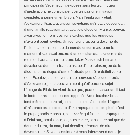
principes du Vademecum, exposés sans les techniques
d'application, ne constituaient certes pas une initiation
complète, à peine un embryon. Mais l'embryon y était.
Aleksandre Psar, tout citoyen soviétique qu'il était, descendait
d’une famille réactionnaire, avait été élevé en France, pouvait
avoir avec l'ennemi des liens cachés que les enquêtes
n'avaient point révélés. Un jour viendrait où la doctrine de
l'influence serait connue du monde entier, mais, pour le
moment, il s'agissait encore d’un des plus grands secrets du
régime. Il appartenait au jeune lakov Moïsséïtch Pitman de
dévoiler ce dernier article au risque d'une trahison, ou de le
dissimuler au risque d’une dérobade peut-être définitive.<br
/> — Écoutez, dit-il en venant de nouveau s'accouder près
d’Aleksandre, je ne peux vraiment qu’effleurer ce sujet.
L'image du Fil de fer vient de ce que, pour en casser un, il faut
le tordre dans les deux sens opposés. Vous touchez ici au
fond même de notre art, j'emploie le mot à dessein. L'agent
d'influence est le contraire d'un propagandiste, ou plutôt c’est
le propagandiste absolu, celui<br /> qui fait de la propagande
à l’état pur, jamais pour, toujours contre, sans autre but que de
donner du jeu, du mou, tout décoller, dénouer, défaire,
déverrouiller. Si vous continuez à vous intéresser à nous, je