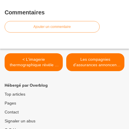
Commentaires
Ajouter un commentaire
< L'imagerie
Les compagnies
thermographique révèle la
d'assurances annoncent
présence de caillots
des taux de mortalité
sanguins massifs chez les
anormaux >
personnes vaccinées
Hébergé par Overblog
asymptomatiques
Top articles
Pages
Contact
Signaler un abus