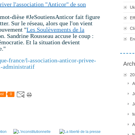
priver l'association "Anticor" de son
Uk
 mot-dièse #JeSoutiensAnticor fait figure
Ef
er. Sur le réseau, alors que l'on vient
Cl
mouvement "
Les Soulèvements de la
ion. Sandrine Rousseau accuse le coup :
En
mocratie. Et la situation devient
e."
que-france/l-association-anticor-privee-
Arch
-administratif
20
A
J
st
0
J
M
A
M