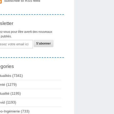
Subscribe to RSS feed
letter
z-vous pour être averti des nouveaux
s publiés.
gories
tualités
(7341)
nté
(1279)
tualité
(1195)
vid
(1193)
o-Ingénierie
(733)