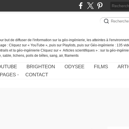
our but de diffuser de l'information sur la géo-ingénierie, les atteintes à l'environn
ge : Cliquez sur « YouTube », puis sur Playlists, puis sur Géo-ingénierie : 135 vid
ails et la géo-ingénierie Cliquez sur « Articles scientifiques » : sur la géo-ingénie
 sable, lichens, poils de bêtes, sang, air, filaments
OUTUBE
BRIGHTEON
ODYSEE
FILMS
ARTI
PAGES
CONTACT