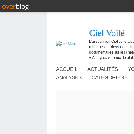
Ciel Voilé
L'association Ciel voilé a p
rubriques au-dessus de l’ima
documentaires sur les chemtr
« Analyses » : eaux de pluie,
ACCUEIL
ACTUALITÉS
Y
ANALYSES
CATÉGORIES