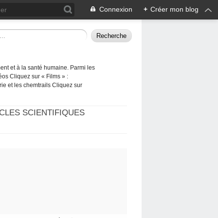
Connexion
+
Créer mon blog
ement et à la santé humaine. Parmi les
éos Cliquez sur « Films » :
rie et les chemtrails Cliquez sur
CLES SCIENTIFIQUES