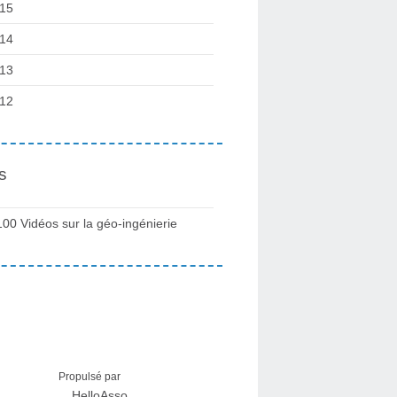
15
14
13
12
s
100 Vidéos sur la géo-ingénierie
Propulsé par
HelloAsso