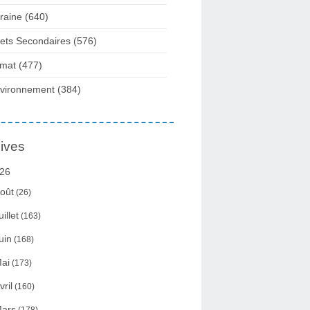
raine
(640)
fets Secondaires
(576)
imat
(477)
vironnement
(384)
ives
26
oût
(26)
uillet
(163)
uin
(168)
ai
(173)
vril
(160)
ars