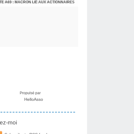
E A69 : MACRON LIÉ AUX ACTIONNAIRES
CRISE MIGRATOIRE À CEUTA : UN JEUNE FRANÇAIS SUR PLACE RÉTABLIT LES FAITS ! - RAPHAËL AYMA
Propulsé par
HelloAsso
ez-moi