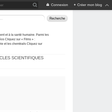
Connexion
+
Créer mon blog
ement et à la santé humaine. Parmi les
éos Cliquez sur « Films » :
rie et les chemtrails Cliquez sur
CLES SCIENTIFIQUES