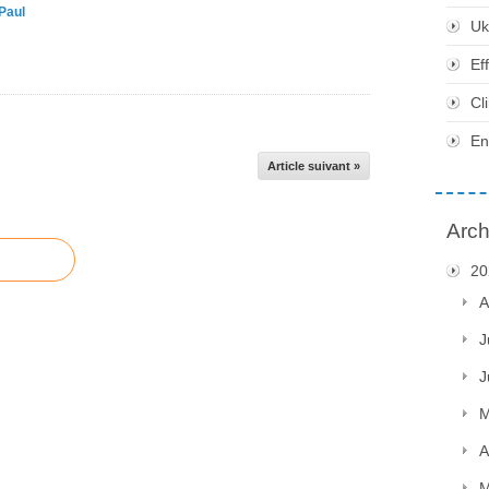
Paul
Uk
Ef
Cl
En
Article suivant »
Arch
20
A
J
J
M
A
M