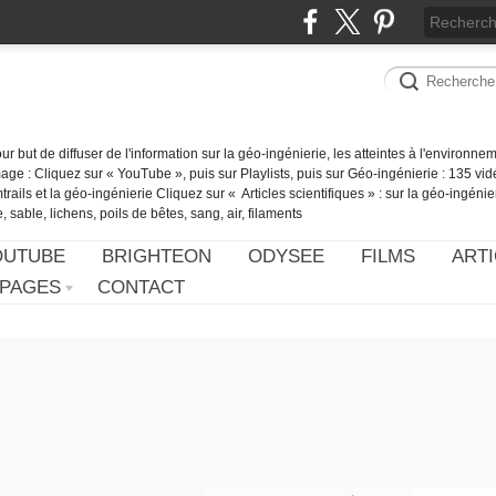
our but de diffuser de l'information sur la géo-ingénierie, les atteintes à l'environn
ge : Cliquez sur « YouTube », puis sur Playlists, puis sur Géo-ingénierie : 135 vid
ails et la géo-ingénierie Cliquez sur « Articles scientifiques » : sur la géo-ingénie
 sable, lichens, poils de bêtes, sang, air, filaments
OUTUBE
BRIGHTEON
ODYSEE
FILMS
ARTI
PAGES
CONTACT