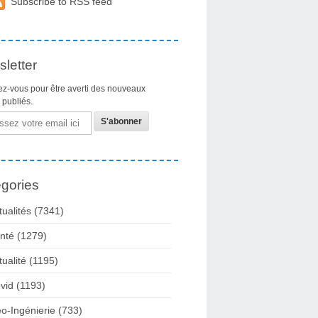
Subscribe to RSS feed
letter
z-vous pour être averti des nouveaux
s publiés.
gories
tualités
(7341)
nté
(1279)
tualité
(1195)
vid
(1193)
o-Ingénierie
(733)