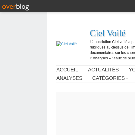
Ciel Voilé
L'association Ciel voilé a p
rubriques au-dessus de l’ima
documentaires sur les chemtr
« Analyses » : eaux de pluie,
ACCUEIL
ACTUALITÉS
Y
ANALYSES
CATÉGORIES