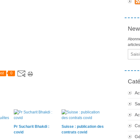
News
Abonne
article
Email
st
0
Caté
Ac
Sa
Ac
Co
Pr Sucharit Bhakdi :
Suisse : publication des
covid
contrats covid
Gé