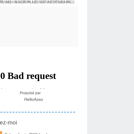
E A69 : MACRON LIÉ AUX ACTIONNAIRES
CRISE MIGRATOIRE À CEUTA : UN JEUNE FRANÇAIS SUR PLACE RÉTABLIT LES FAITS ! - RAPHAËL AYMA
Propulsé par
HelloAsso
ez-moi