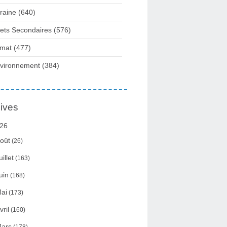
raine
(640)
fets Secondaires
(576)
imat
(477)
vironnement
(384)
ives
26
oût
(26)
uillet
(163)
uin
(168)
ai
(173)
vril
(160)
ars