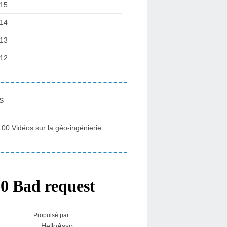
15
14
13
12
s
100 Vidéos sur la géo-ingénierie
Propulsé par
HelloAsso