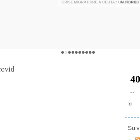
AUTOROUT
covid
Suiv