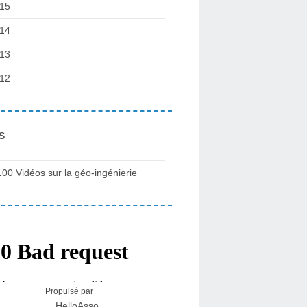
15
14
13
12
s
100 Vidéos sur la géo-ingénierie
Propulsé par
HelloAsso