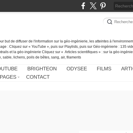
our but de diffuser de l'information sur la géo-ingénierie, les atteintes à l'environn
ge : Cliquez sur « YouTube », puis sur Playlists, puis sur Géo-ingénierie : 135 vid
ails et la géo-ingénierie Cliquez sur « Articles scientifiques » : sur la géo-ingénie
 sable, lichens, poils de bêtes, sang, air, filaments
OUTUBE
BRIGHTEON
ODYSEE
FILMS
ARTI
PAGES
CONTACT