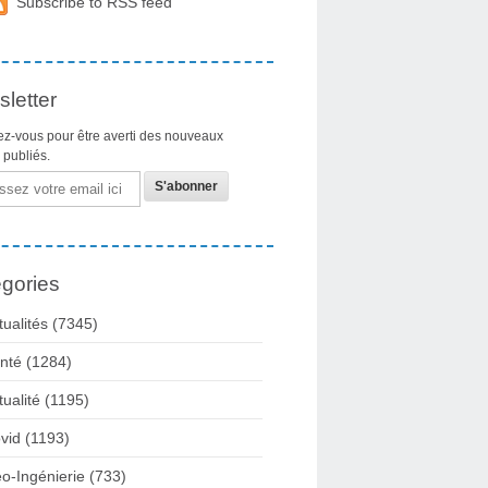
Subscribe to RSS feed
letter
z-vous pour être averti des nouveaux
s publiés.
gories
tualités
(7345)
nté
(1284)
tualité
(1195)
vid
(1193)
o-Ingénierie
(733)