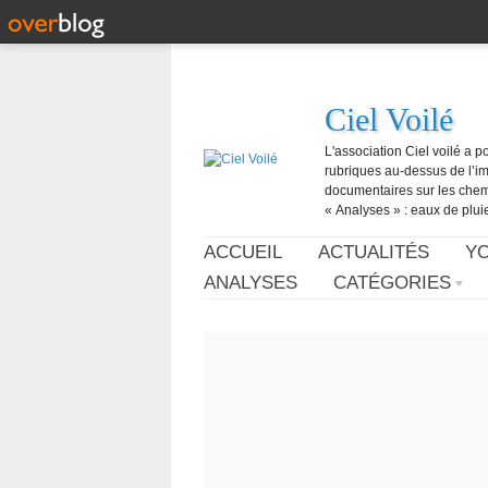
Ciel Voilé
L'association Ciel voilé a p
rubriques au-dessus de l’ima
documentaires sur les chemtr
« Analyses » : eaux de pluie,
ACCUEIL
ACTUALITÉS
Y
ANALYSES
CATÉGORIES