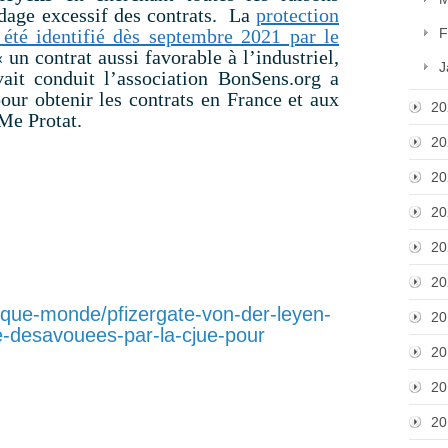
ardage excessif des contrats. La
protection
t été identifié dès septembre 2021 par le
F
« un contrat aussi favorable à l’industriel,
J
vait conduit l’association BonSens.org a
ur obtenir les contrats en France et aux
20
 Me Protat.
20
20
20
20
20
itique-monde/pfizergate-von-der-leyen-
20
-desavouees-par-la-cjue-pour
20
20
20