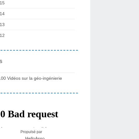
15
14
13
12
s
100 Vidéos sur la géo-ingénierie
Propulsé par
HelloAsso