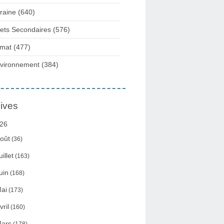
raine
(640)
fets Secondaires
(576)
imat
(477)
vironnement
(384)
ives
26
oût
(36)
uillet
(163)
uin
(168)
ai
(173)
vril
(160)
ars