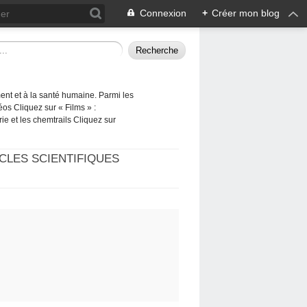
Connexion
+
Créer mon blog
ement et à la santé humaine. Parmi les
éos Cliquez sur « Films » :
rie et les chemtrails Cliquez sur
CLES SCIENTIFIQUES