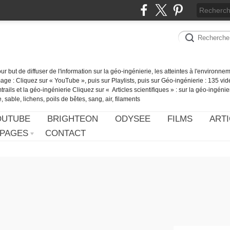
our but de diffuser de l'information sur la géo-ingénierie, les atteintes à l'environn
ge : Cliquez sur « YouTube », puis sur Playlists, puis sur Géo-ingénierie : 135 vid
ails et la géo-ingénierie Cliquez sur « Articles scientifiques » : sur la géo-ingénie
 sable, lichens, poils de bêtes, sang, air, filaments
OUTUBE
BRIGHTEON
ODYSEE
FILMS
ARTI
PAGES
CONTACT