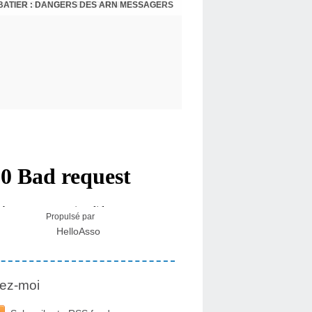
BATIER : DANGERS DES ARN MESSAGERS
USA - DR KORY : LA LICENCE DE SOIGNER OU RESPECTER LE SERMENT D'HIPPOCRATE CONTRE VENTS ET MARÉES
Propulsé par
HelloAsso
ez-moi