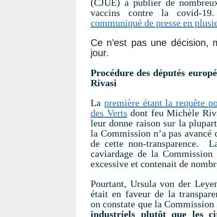
(CJUE) à publier de nombreux 
vaccins contre la covid-
communiqué de presse en plusieu
Ce n’est pas une décision,
jour.
Procédure des députés europ
Rivasi
La
première étant la requête p
des Verts
dont feu Michèle Riv
leur donne raison sur la plupar
la Commission n’a pas avancé d
de cette non-transparence. L
caviardage de la Commission 
excessive et contenait de nombre
Pourtant, Ursula von der Leyen 
était en faveur de la transpar
on constate que la Commission 
industriels plutôt que les ci