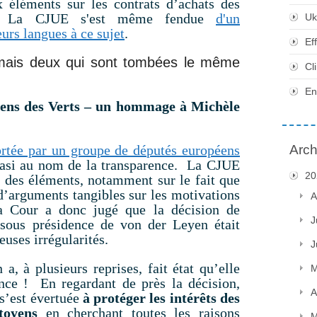
éléments sur les contrats d’achats des
19. La CJUE s'est même fendue
d'un
Uk
rs langues à ce sujet
.
Ef
 mais deux qui sont tombées le même
Cl
En
éens des Verts – un hommage à Michèle
ortée par un groupe de députés européens
Arch
asi au nom de la transparence. La CJUE
20
t des éléments, notamment sur le fait que
’arguments tangibles sur les motivations
A
a Cour a donc jugé que la décision de
J
sous présidence de von der Leyen était
uses irrégularités.
J
a, à plusieurs reprises, fait état qu’elle
M
ence ! En regardant de près la décision,
A
s’est évertuée
à protéger les intérêts des
toyens
en cherchant toutes les raisons
M