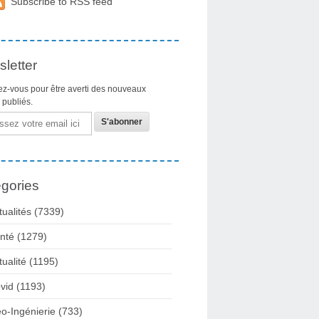
Subscribe to RSS feed
letter
z-vous pour être averti des nouveaux
s publiés.
gories
tualités
(7339)
nté
(1279)
tualité
(1195)
vid
(1193)
o-Ingénierie
(733)