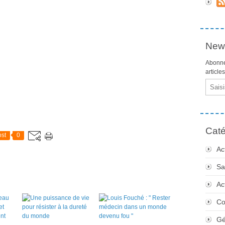
News
Abonne
article
Email
Caté
st
0
Ac
Sa
Ac
Co
Gé