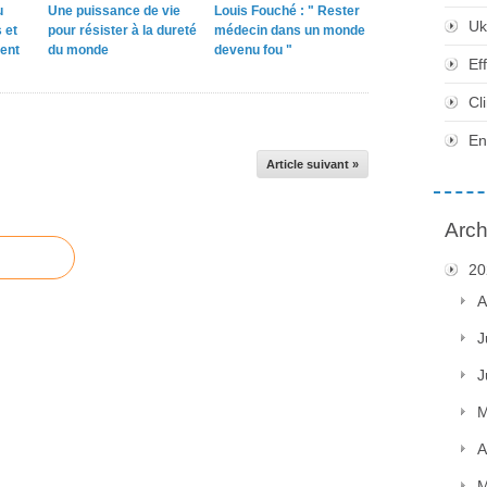
u
Une puissance de vie
Louis Fouché : " Rester
Uk
 et
pour résister à la dureté
médecin dans un monde
ent
du monde
devenu fou "
Ef
Cl
En
Article suivant »
Arch
20
A
J
J
M
A
M