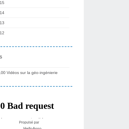
15
14
13
12
s
100 Vidéos sur la géo-ingénierie
Propulsé par
HelloAsso