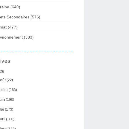
raine
(640)
fets Secondaires
(576)
imat
(477)
vironnement
(383)
ives
26
oût
(22)
uillet
(163)
uin
(168)
ai
(173)
vril
(160)
ars