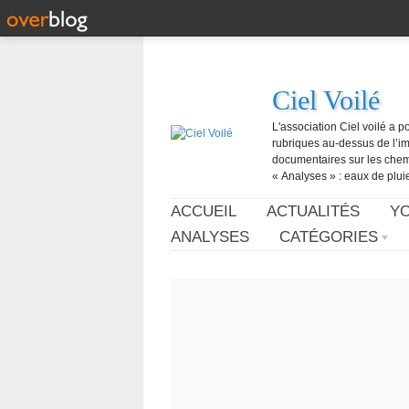
Ciel Voilé
L'association Ciel voilé a p
rubriques au-dessus de l’ima
documentaires sur les chemtr
« Analyses » : eaux de pluie,
ACCUEIL
ACTUALITÉS
Y
ANALYSES
CATÉGORIES