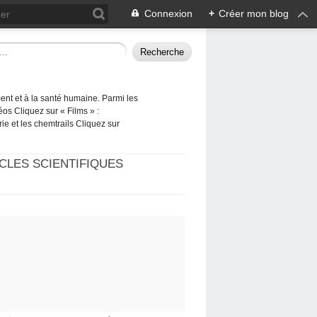
Connexion
+
Créer mon blog
ement et à la santé humaine. Parmi les
éos Cliquez sur « Films » :
rie et les chemtrails Cliquez sur
CLES SCIENTIFIQUES