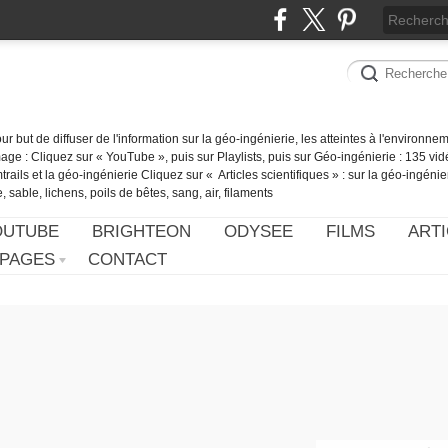
our but de diffuser de l'information sur la géo-ingénierie, les atteintes à l'environn
ge : Cliquez sur « YouTube », puis sur Playlists, puis sur Géo-ingénierie : 135 vid
ails et la géo-ingénierie Cliquez sur « Articles scientifiques » : sur la géo-ingénie
 sable, lichens, poils de bêtes, sang, air, filaments
OUTUBE
BRIGHTEON
ODYSEE
FILMS
ARTI
PAGES
CONTACT