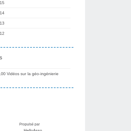
15
14
13
12
s
100 Vidéos sur la géo-ingénierie
Propulsé par
HelloAsso