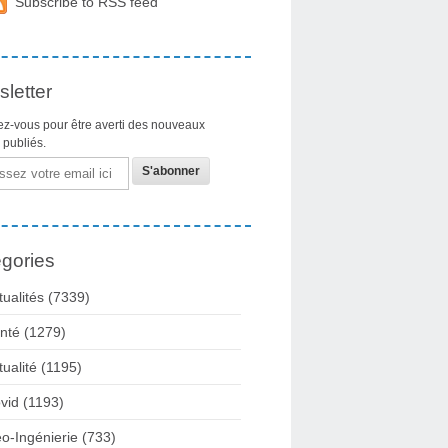
Subscribe to RSS feed
letter
z-vous pour être averti des nouveaux
s publiés.
gories
tualités
(7339)
nté
(1279)
tualité
(1195)
vid
(1193)
o-Ingénierie
(733)