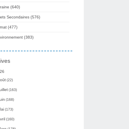
raine
(640)
fets Secondaires
(576)
imat
(477)
vironnement
(383)
ives
26
oût
(22)
uillet
(163)
uin
(168)
ai
(173)
vril
(160)
ars