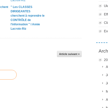
Uk
chent
" Les CLASSES
DIRIGEANTES
Ef
cherchent à reprendre le
CONTRÔLE de
Cl
l'information " l Annie
Lacroix-Riz
En
Arch
Article suivant »
20
A
J
J
M
A
M