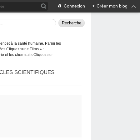
Connexion
+
Créer mon blog
ement et à la santé humaine. Parmi les
éos Cliquez sur « Films » :
rie et les chemtrails Cliquez sur
CLES SCIENTIFIQUES