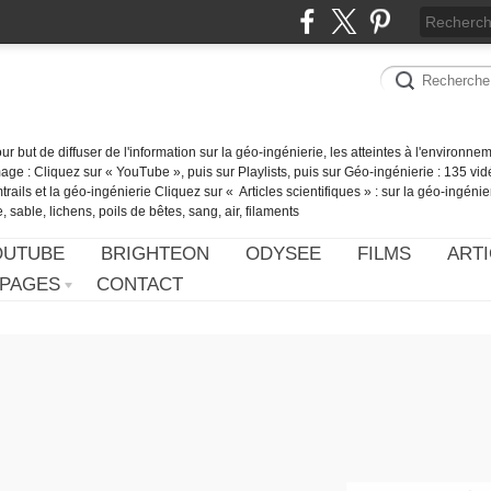
our but de diffuser de l'information sur la géo-ingénierie, les atteintes à l'environn
ge : Cliquez sur « YouTube », puis sur Playlists, puis sur Géo-ingénierie : 135 vid
ails et la géo-ingénierie Cliquez sur « Articles scientifiques » : sur la géo-ingénie
 sable, lichens, poils de bêtes, sang, air, filaments
OUTUBE
BRIGHTEON
ODYSEE
FILMS
ARTI
PAGES
CONTACT