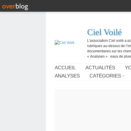
Ciel Voilé
L'association Ciel voilé a p
rubriques au-dessus de l’ima
documentaires sur les chemtr
« Analyses » : eaux de pluie,
ACCUEIL
ACTUALITÉS
Y
ANALYSES
CATÉGORIES