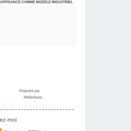
NSUFFISANCE COMME MODÈLE INDUSTRIEL
 MÉDICAL SUR LES EFFETS SECONDAIRES
Propulsé par
HelloAsso
ez-moi