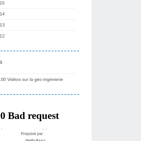
15
14
13
12
s
100 Vidéos sur la géo-ingénierie
Propulsé par
HelloAsso