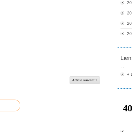
20
20
20
20
Lien
+ 
Article suivant »