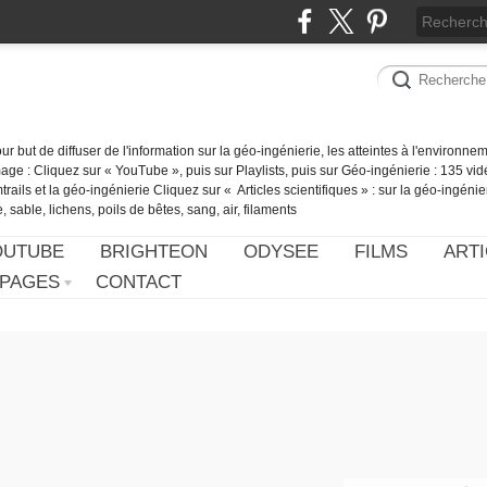
our but de diffuser de l'information sur la géo-ingénierie, les atteintes à l'environn
ge : Cliquez sur « YouTube », puis sur Playlists, puis sur Géo-ingénierie : 135 vid
ails et la géo-ingénierie Cliquez sur « Articles scientifiques » : sur la géo-ingénie
 sable, lichens, poils de bêtes, sang, air, filaments
OUTUBE
BRIGHTEON
ODYSEE
FILMS
ARTI
PAGES
CONTACT