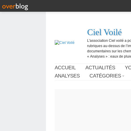
Ciel Voilé
L'association Ciel voilé a p
rubriques au-dessus de l’ima
documentaires sur les chemtr
« Analyses » : eaux de pluie,
ACCUEIL
ACTUALITÉS
Y
ANALYSES
CATÉGORIES