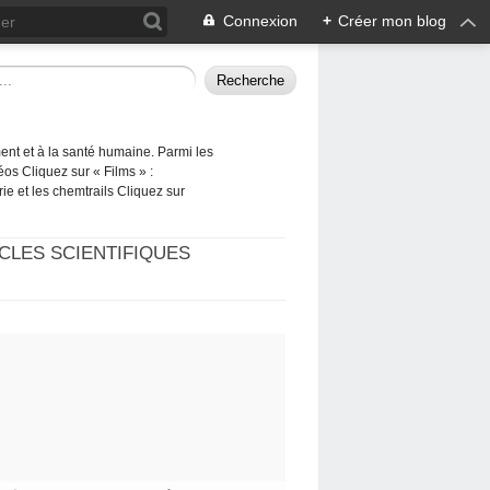
Connexion
+
Créer mon blog
ement et à la santé humaine. Parmi les
éos Cliquez sur « Films » :
rie et les chemtrails Cliquez sur
CLES SCIENTIFIQUES