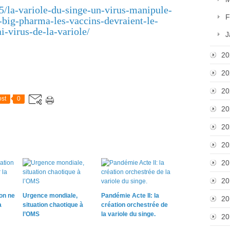
5/la-variole-du-singe-un-virus-manipule-
F
-big-pharma-les-vaccins-devraient-le-
ai-virus-de-la-variole/
J
20
20
20
st
0
20
20
20
20
20
on ne
Urgence mondiale,
Pandémie Acte II: la
20
a
situation chaotique à
création orchestrée de
l’OMS
la variole du singe.
20