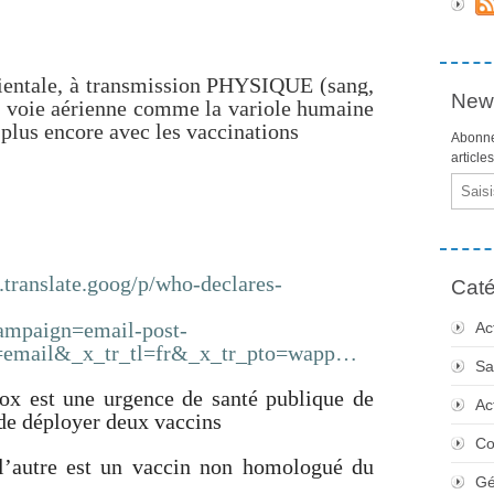
orientale, à transmission PHYSIQUE (sang,
News
ar voie aérienne comme la variole humaine
 plus encore avec les vaccinations
Abonne
article
Email
.translate.goog/p/who-declares-
Caté
ampaign=email-post-
Ac
email&_x_tr_tl=fr&_x_tr_pto=wapp…
Sa
x est une urgence de santé publique de
Ac
 de déployer deux vaccins
Co
 l’autre est un vaccin non homologué du
Gé