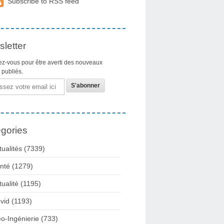
Subscribe to RSS feed
letter
z-vous pour être averti des nouveaux
s publiés.
gories
tualités
(7339)
nté
(1279)
tualité
(1195)
vid
(1193)
o-Ingénierie
(733)