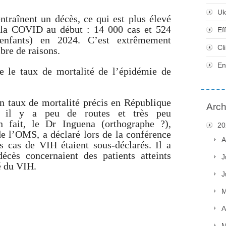
Uk
traînent un décès, ce qui est plus élevé
 la COVID au début : 14 000 cas et 524
Ef
 enfants) en 2024. C’est extrêmement
Cl
bre de raisons.
En
e le taux de mortalité de l’épidémie de
un taux de mortalité précis en République
Arch
 il y a peu de routes et très peu
n fait, le Dr Inguena (orthographe ?),
20
de l’OMS, a déclaré lors de la conférence
A
s cas de VIH étaient sous-déclarés. Il a
écès concernaient des patients atteints
J
é du VIH.
J
M
A
M