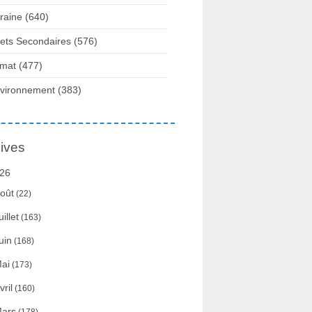
raine
(640)
fets Secondaires
(576)
imat
(477)
vironnement
(383)
ives
26
oût
(22)
uillet
(163)
uin
(168)
ai
(173)
vril
(160)
ars