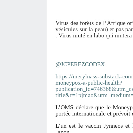
Virus des forêts de l’Afrique 
vésicules sur la peau) et pas p
. Virus muté en labo qui mutera
@JCPEREZCODEX
https://merylnass-substack-com
moneypox-a-public-health?
publication_id=746368&utm_c
title&r=1pjmao&utm_medium=
L’OMS déclare que le Moneypo
portée internationale et prévoit
L’un est le vaccin Jynneos et
Japon