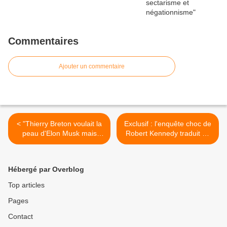
Commentaires
Ajouter un commentaire
< "Thierry Breton voulait la
Exclusif : l'enquête choc de
peau d'Elon Musk mais
Robert Kennedy traduit en
c'est Musk qui a eu sa peau
français ! - Senta Depuydt >
!" - Alexis Poulin
Hébergé par Overblog
Top articles
Pages
Contact