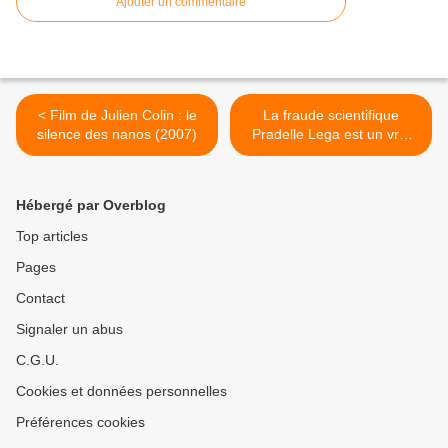
Ajouter un commentaire
< Film de Julien Colin : le
La fraude scientifique
silence des nanos (2007)
Pradelle Lega est un vrai
danger pour la science-
Debriefing avec Vincent
Pavan >
Hébergé par Overblog
Top articles
Pages
Contact
Signaler un abus
C.G.U.
Cookies et données personnelles
Préférences cookies