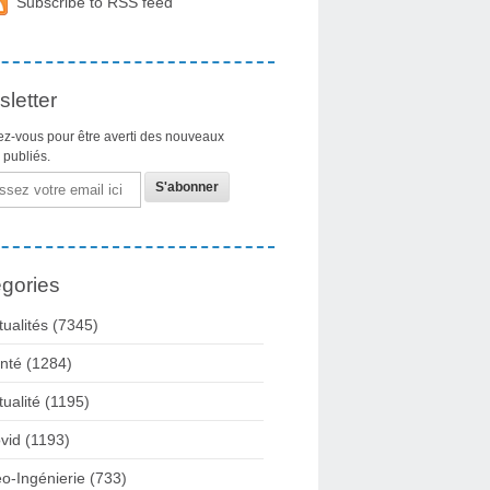
Subscribe to RSS feed
letter
z-vous pour être averti des nouveaux
s publiés.
gories
tualités
(7345)
nté
(1284)
tualité
(1195)
vid
(1193)
o-Ingénierie
(733)