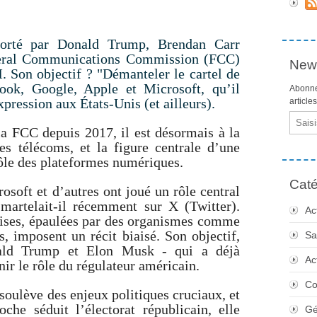
orté par Donald Trump, Brendan Carr
ederal Communications Commission (FCC)
News
Son objectif ? "Démanteler le cartel de
ook, Google, Apple et Microsoft, qu’il
Abonne
xpression aux États-Unis (et ailleurs).
article
Email
la FCC depuis 2017, il est désormais à la
es télécoms, et la figure centrale d’une
rôle des plateformes numériques.
Caté
soft et d’autres ont joué un rôle central
 martelait-il récemment sur X (Twitter).
Ac
rises, épaulées par des organismes comme
, imposent un récit biaisé. Son objectif,
Sa
ald Trump et Elon Musk - qui a déjà
Ac
ir le rôle du régulateur américain.
Co
soulève des enjeux politiques cruciaux, et
oche séduit l’électorat républicain, elle
Gé