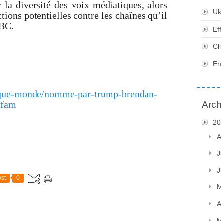
 la diversité des voix médiatiques, alors
Uk
ions potentielles contre les chaînes qu’il
ABC.
Ef
Cl
En
itique-monde/nomme-par-trump-brendan-
afam
Arch
20
A
J
J
st
0
M
A
M