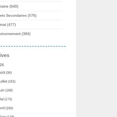
raine
(640)
fets Secondaires
(576)
imat
(477)
vironnement
(384)
ives
26
oût
(36)
uillet
(163)
uin
(168)
ai
(173)
vril
(160)
ars