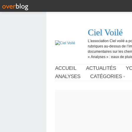
Ciel Voilé
L'association Ciel voilé a p
rubriques au-dessus de l’ima
documentaires sur les chemtr
« Analyses » : eaux de pluie,
ACCUEIL
ACTUALITÉS
Y
ANALYSES
CATÉGORIES