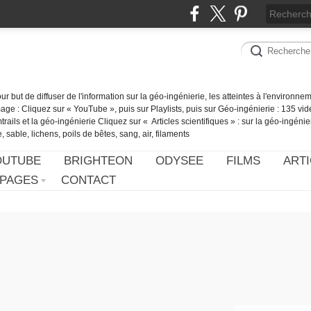
our but de diffuser de l'information sur la géo-ingénierie, les atteintes à l'environn
ge : Cliquez sur « YouTube », puis sur Playlists, puis sur Géo-ingénierie : 135 vid
ails et la géo-ingénierie Cliquez sur « Articles scientifiques » : sur la géo-ingénie
 sable, lichens, poils de bêtes, sang, air, filaments
OUTUBE
BRIGHTEON
ODYSEE
FILMS
ARTI
PAGES
CONTACT