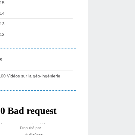
15
14
13
12
s
100 Vidéos sur la géo-ingénierie
Propulsé par
HelloAsso