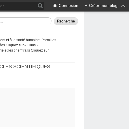
Connexion
+
Créer mon blog
ement et à la santé humaine. Parmi les
éos Cliquez sur « Films » :
rie et les chemtrails Cliquez sur
CLES SCIENTIFIQUES