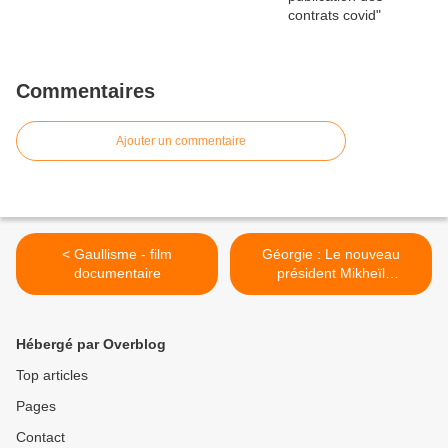
Commentaires
Ajouter un commentaire
< Gaullisme - film
Géorgie : Le nouveau
documentaire
président Mikheïl
Kavelachvili investi, la pro-
européenne Salomé
Zourabichvili quitte le palais
Hébergé par Overblog
présidentiel >
Top articles
Pages
Contact