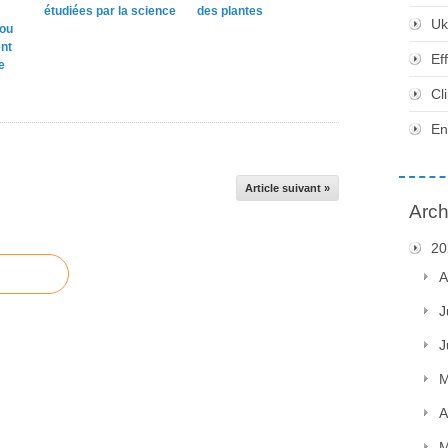
étudiées par la science
des plantes
Uk
 ou
nt
Ef
e
Cl
En
Article suivant »
Arch
20
A
J
J
M
A
M