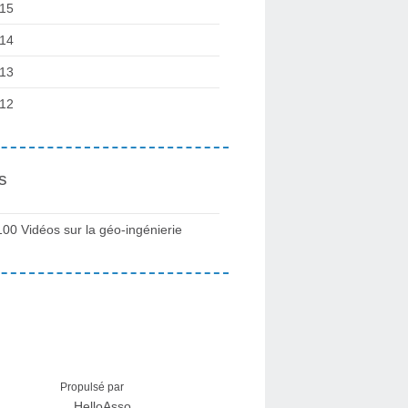
15
14
13
12
s
100 Vidéos sur la géo-ingénierie
Propulsé par
HelloAsso