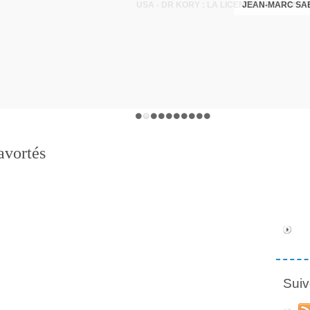
JEAN-MARC SA
avortés
Suiv