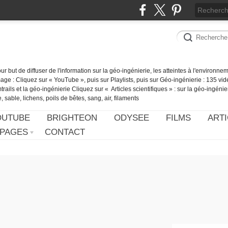
our but de diffuser de l'information sur la géo-ingénierie, les atteintes à l'environn
ge : Cliquez sur « YouTube », puis sur Playlists, puis sur Géo-ingénierie : 135 vid
ails et la géo-ingénierie Cliquez sur « Articles scientifiques » : sur la géo-ingénie
 sable, lichens, poils de bêtes, sang, air, filaments
OUTUBE
BRIGHTEON
ODYSEE
FILMS
ARTI
PAGES
CONTACT