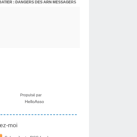
BATIER : DANGERS DES ARN MESSAGERS
USA - DR KORY : LA LICENCE DE SOIGNER OU RESPECTER LE SERMENT D'HIPPOCRATE CONTRE VENTS ET MARÉES
Propulsé par
HelloAsso
ez-moi