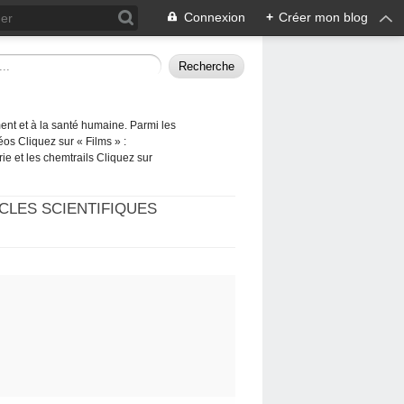
Connexion
+
Créer mon blog
ement et à la santé humaine. Parmi les
éos Cliquez sur « Films » :
rie et les chemtrails Cliquez sur
CLES SCIENTIFIQUES