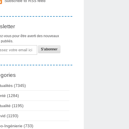
Subscribe to RSS feed
letter
z-vous pour être averti des nouveaux
s publiés.
gories
tualités
(7345)
nté
(1284)
tualité
(1195)
vid
(1193)
o-Ingénierie
(733)