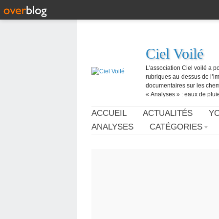
Ciel Voilé
L'association Ciel voilé a p
rubriques au-dessus de l’ima
documentaires sur les chemtr
« Analyses » : eaux de pluie,
ACCUEIL
ACTUALITÉS
Y
ANALYSES
CATÉGORIES