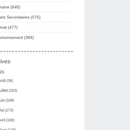
raine
(640)
fets Secondaires
(576)
imat
(477)
vironnement
(384)
ives
26
oût
(36)
uillet
(163)
uin
(168)
ai
(173)
vril
(160)
ars