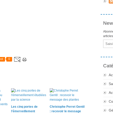
News
Abonne
article
Email
st
0
Caté
Ac
Sa
Ac
Co
Les cinq portes de
Christophe Perret Gentil
Gé
l'émerveillement
: recevoir le message