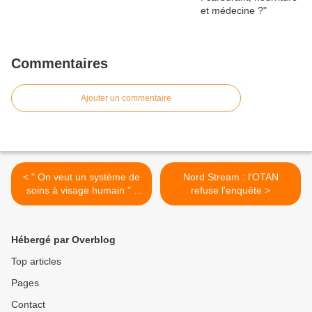
Commentaires
Ajouter un commentaire
< " On veut un système de
Nord Stream : l'OTAN
soins à visage humain " -
refuse l'enquête >
Entretien avec le Syndicat
Liberté Santé
Hébergé par Overblog
Top articles
Pages
Contact