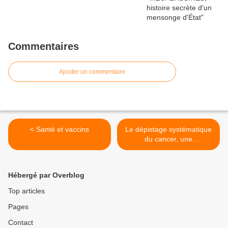
Commentaires
Ajouter un commentaire
< Santé et vaccins
Le dépistage systématique
du cancer, une
escroquerie? (Claire
Séverac) >
Hébergé par Overblog
Top articles
Pages
Contact